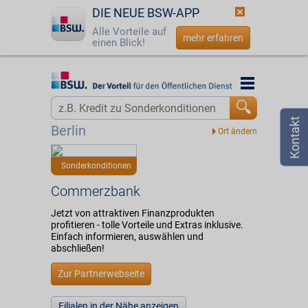
DIE NEUE BSW-APP
Alle Vorteile auf
mehr erfahren
einen Blick!
Startseite
Startseite
Jetzt BSW-Mitglied werden
Vorteilswelt
Berlin
Login
Partner
Sonderkonditionen
☎
0800 - 279 25 82
Commerzbank
Commerzbank
Jetzt von attraktiven Finanzprodukten
profitieren - tolle Vorteile und Extras inklusive.
Einfach informieren, auswählen und
abschließen!
Zur Partnerwebseite
Filialen in der Nähe anzeigen