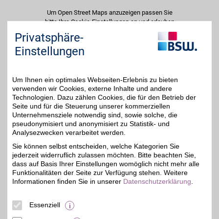
Um Open Street Maps anzuzeigen passen Sie
bitte Ihre Cookie-Einstellungen an und erlauben
Sie "Externe Inhalte". Diese Auswahl können Sie
Privatsphäre-
jederzeit über die Cookie-Einstellungen im
Einstellungen
unteren Seitenbereich ändern.
Einstellungen anpassen
Um Ihnen ein optimales Webseiten-Erlebnis zu bieten
verwenden wir Cookies, externe Inhalte und andere
Technologien. Dazu zählen Cookies, die für den Betrieb der
Seite und für die Steuerung unserer kommerziellen
Unternehmensziele notwendig sind, sowie solche, die
Adresse
pseudonymisiert und anonymisiert zu Statistik- und
Analysezwecken verarbeitet werden.
Maternusstr. 8 - 10
50996
Köln
Sie können selbst entscheiden, welche Kategorien Sie
Filialen in der Nähe
jederzeit widerruflich zulassen möchten. Bitte beachten Sie,
dass auf Basis Ihrer Einstellungen womöglich nicht mehr alle
Funktionalitäten der Seite zur Verfügung stehen. Weitere
Informationen finden Sie in unserer
Datenschutzerklärung
.
Essenziell