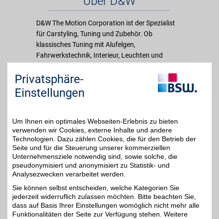
Über D&W
D&W The Motion Corporation ist der Spezialist
für Carstyling, Tuning und Zubehör. Ob
klassisches Tuning mit Alufelgen,
Fahrwerkstechnik, Interieur, Leuchten und
Lampen, Aerodynamik oder Car-Hifi, Sicherheits-
Privatsphäre-
und Komfortzubehör, D&W bietet alles was
Tuner-Herz begehrt! Natürlich macht es nicht
Einstellungen
nur die Masse allein, sondern es wird auch
konsequent auf Qualität geachtet. Hierfür
stehen die Produkte renommierter Hersteller und
Um Ihnen ein optimales Webseiten-Erlebnis zu bieten
verwenden wir Cookies, externe Inhalte und andere
die Eigenmarke mit dem besonders guten Preis-
Technologien. Dazu zählen Cookies, die für den Betrieb der
Leistungsverhältnis. Seit 1971 bietet D&W
Seite und für die Steuerung unserer kommerziellen
seinen Kunden alles rund ums Auto-Tuning.
Unternehmensziele notwendig sind, sowie solche, die
pseudonymisiert und anonymisiert zu Statistik- und
Analysezwecken verarbeitet werden.
Merkmale
Sie können selbst entscheiden, welche Kategorien Sie
jederzeit widerruflich zulassen möchten. Bitte beachten Sie,
dass auf Basis Ihrer Einstellungen womöglich nicht mehr alle
Funktionalitäten der Seite zur Verfügung stehen. Weitere