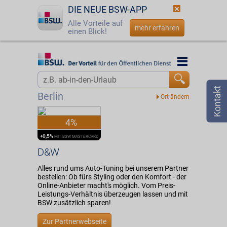
DIE NEUE BSW-APP
Alle Vorteile auf
mehr erfahren
einen Blick!
Startseite
Startseite
Jetzt BSW-Mitglied werden
Vorteilswelt
Berlin
Login
Partner
4%
☎
0800 - 279 25 82
D&W
+0,5%
MIT BSW MASTERCARD
D&W
Alles rund ums Auto-Tuning bei unserem Partner
bestellen: Ob fürs Styling oder den Komfort - der
Online-Anbieter macht's möglich. Vom Preis-
Leistungs-Verhältnis überzeugen lassen und mit
BSW zusätzlich sparen!
Zur Partnerwebseite