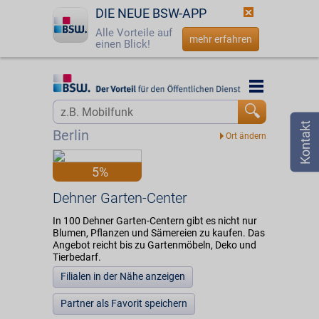
DIE NEUE BSW-APP
Alle Vorteile auf
mehr erfahren
einen Blick!
Startseite
Startseite
Jetzt BSW-Mitglied werden
Vorteilswelt
Berlin
Login
Partner
5%
☎
0800 - 279 25 82
Dehner Garten-Center
Dehner Garten-Center
In 100 Dehner Garten-Centern gibt es nicht nur
Blumen, Pflanzen und Sämereien zu kaufen. Das
Angebot reicht bis zu Gartenmöbeln, Deko und
Tierbedarf.
Filialen in der Nähe anzeigen
Partner als Favorit speichern