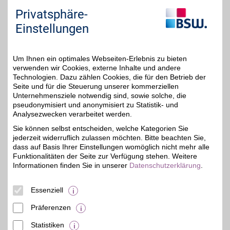
Sie "Externe Inhalte". Diese Auswahl können Sie
Privatsphäre-
jederzeit über die Cookie-Einstellungen im
Einstellungen
unteren Seitenbereich ändern.
Einstellungen anpassen
Um Ihnen ein optimales Webseiten-Erlebnis zu bieten
verwenden wir Cookies, externe Inhalte und andere
Technologien. Dazu zählen Cookies, die für den Betrieb der
Seite und für die Steuerung unserer kommerziellen
Unternehmensziele notwendig sind, sowie solche, die
Adresse
pseudonymisiert und anonymisiert zu Statistik- und
Analysezwecken verarbeitet werden.
Marienberger Str. 61
01279
Dresden
Sie können selbst entscheiden, welche Kategorien Sie
Filialen in der Nähe
jederzeit widerruflich zulassen möchten. Bitte beachten Sie,
dass auf Basis Ihrer Einstellungen womöglich nicht mehr alle
Funktionalitäten der Seite zur Verfügung stehen. Weitere
Informationen finden Sie in unserer
Datenschutzerklärung
.
Essenziell
Präferenzen
Statistiken