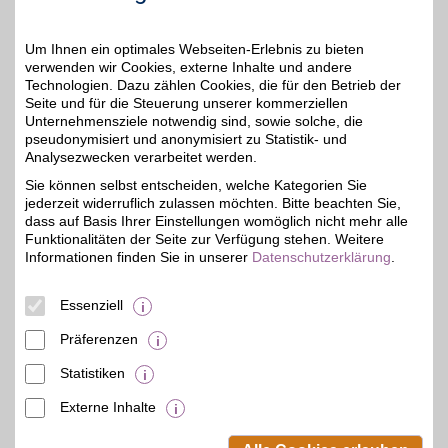
unteren Seitenbereich ändern.
Um Ihnen ein optimales Webseiten-Erlebnis zu bieten
Einstellungen anpassen
verwenden wir Cookies, externe Inhalte und andere
Technologien. Dazu zählen Cookies, die für den Betrieb der
Seite und für die Steuerung unserer kommerziellen
Unternehmensziele notwendig sind, sowie solche, die
pseudonymisiert und anonymisiert zu Statistik- und
Analysezwecken verarbeitet werden.
Adresse
Werkstr. 1-3
Sie können selbst entscheiden, welche Kategorien Sie
56564
Neuwied
jederzeit widerruflich zulassen möchten. Bitte beachten Sie,
dass auf Basis Ihrer Einstellungen womöglich nicht mehr alle
Funktionalitäten der Seite zur Verfügung stehen. Weitere
Informationen finden Sie in unserer
Datenschutzerklärung
.
Essenziell
Präferenzen
Statistiken
Externe Inhalte
© BSW Verbraucher-Service
Beamten-Selbsthilfewerk GmbH.