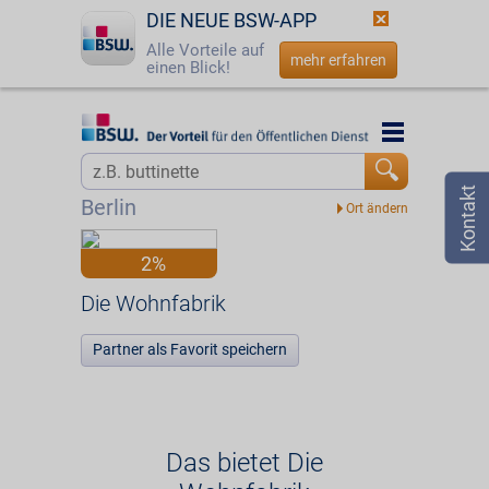
DIE NEUE BSW-APP
Alle Vorteile auf
mehr erfahren
einen Blick!
Startseite
Startseite
Jetzt BSW-Mitglied werden
Vorteilswelt
Berlin
Login
Partner
2%
☎
0800 - 279 25 82
Die Wohnfabrik
Die Wohnfabrik
Partner als Favorit speichern
Das bietet Die