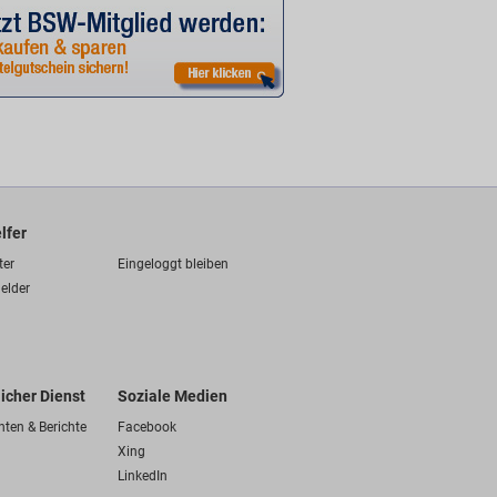
lfer
ter
Eingeloggt bleiben
elder
licher Dienst
Soziale Medien
hten & Berichte
Facebook
Xing
LinkedIn