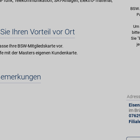
bil- funk, Telekommunikation, SAT-Anlagen, Elektro- material,
BSW.
P
Um 
Sie Ihren Vorteil vor Ort
bitt
Sie "
je
asse Ihre BSW-Mitgliedskarte vor.
mit der Masters eigenen Kundenkarte.
Bemerkungen
Adres
Eisen
im Br
0762
Filia