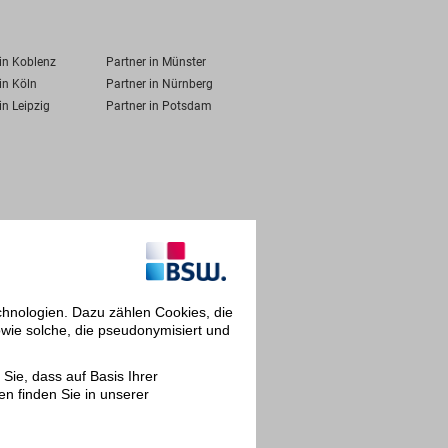
 in Koblenz
Partner in Münster
in Köln
Partner in Nürnberg
in Leipzig
Partner in Potsdam
chnologien. Dazu zählen Cookies, die
owie solche, die pseudonymisiert und
Sie, dass auf Basis Ihrer
en finden Sie in unserer