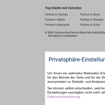
Top Städte mit Vorteilen
Partner in Aachen
Partner in Bonn
Partner in Berlin
Partner in Dresden
Partner in Bayreuth
Partner in Erfurt
© BSW Verbraucher-Service
Beamten-Selbsthil
Alle Rechte vorbehalten.
Privatsphäre-Einstellu
Um Ihnen ein optimales Webseiten-Erle
für den Betrieb der Seite und für die
anonymisiert zu Statistik- und Analys
Sie können selbst entscheiden, welche 
Einstellungen womöglich nicht mehr all
Datenschutzerklärung
.