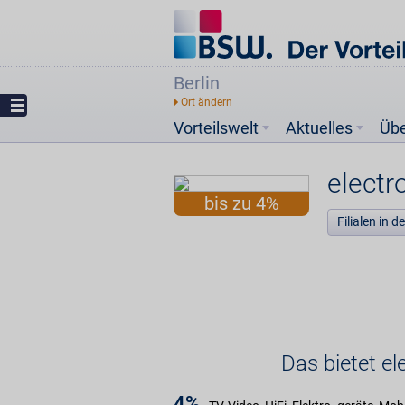
Berlin
Vorteilswelt
Aktuelles
Üb
elect
bis zu 4%
Filialen in 
Das bietet e
4%