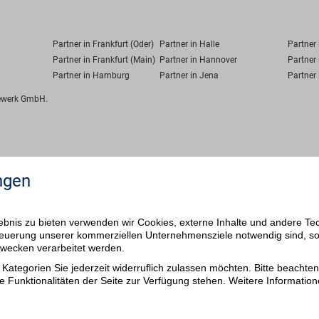
Partner in Frankfurt (Oder)
Partner in Halle
Partner
Partner in Frankfurt (Main)
Partner in Hannover
Partner 
Partner in Hamburg
Partner in Jena
Partner 
fewerk GmbH.
ngen
bnis zu bieten verwenden wir Cookies, externe Inhalte und andere Te
 Steuerung unserer kommerziellen Unternehmensziele notwendig sind, s
ezwecken verarbeitet werden.
Kategorien Sie jederzeit widerruflich zulassen möchten. Bitte beachten 
e Funktionalitäten der Seite zur Verfügung stehen. Weitere Information