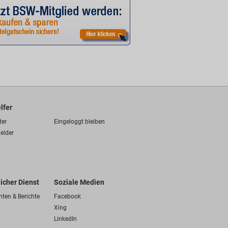
lfer
ter
Eingeloggt bleiben
elder
licher Dienst
Soziale Medien
hten & Berichte
Facebook
Xing
LinkedIn