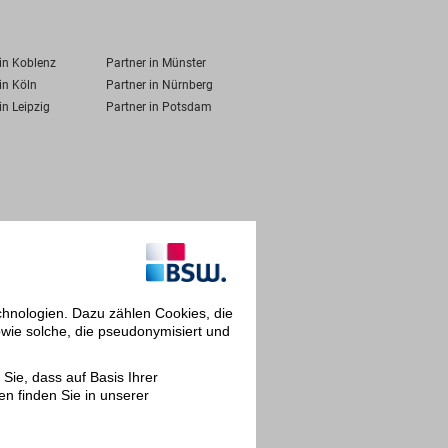
 in Koblenz
Partner in Münster
in Köln
Partner in Nürnberg
in Leipzig
Partner in Potsdam
chnologien. Dazu zählen Cookies, die
owie solche, die pseudonymisiert und
Sie, dass auf Basis Ihrer
en finden Sie in unserer