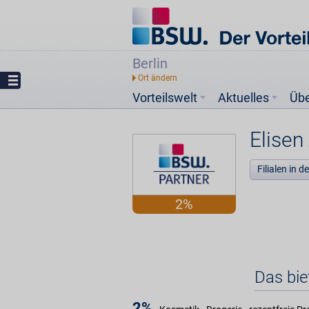
Berlin
Vorteilswelt
Aktuelles
Üb
Elisen
Filialen in 
2%
Das bie
2%