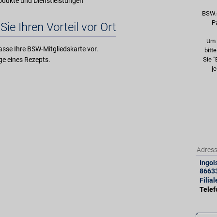
rodukte und Dienstleistungen
BSW.
P
Sie Ihren Vorteil vor Ort
Um 
asse Ihre BSW-Mitgliedskarte vor.
bitt
e eines Rezepts.
Sie "
je
Adres
Ingol
8663
Filia
Tele