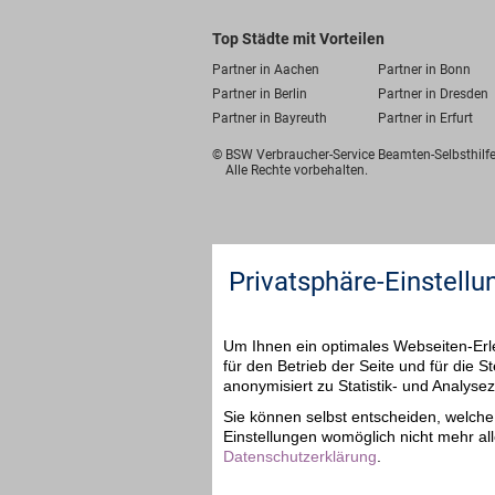
Top Städte mit Vorteilen
Partner in Aachen
Partner in Bonn
Partner in Berlin
Partner in Dresden
Partner in Bayreuth
Partner in Erfurt
© BSW Verbraucher-Service
Beamten-Selbsthil
Alle Rechte vorbehalten.
Privatsphäre-Einstellu
Um Ihnen ein optimales Webseiten-Erle
für den Betrieb der Seite und für die
anonymisiert zu Statistik- und Analys
Sie können selbst entscheiden, welche 
Einstellungen womöglich nicht mehr all
Datenschutzerklärung
.