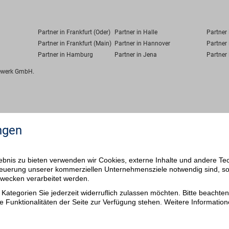
Partner in Frankfurt (Oder)
Partner in Halle
Partner
Partner in Frankfurt (Main)
Partner in Hannover
Partner 
Partner in Hamburg
Partner in Jena
Partner 
fewerk GmbH.
ngen
bnis zu bieten verwenden wir Cookies, externe Inhalte und andere Te
 Steuerung unserer kommerziellen Unternehmensziele notwendig sind, s
ezwecken verarbeitet werden.
Kategorien Sie jederzeit widerruflich zulassen möchten. Bitte beachten 
e Funktionalitäten der Seite zur Verfügung stehen. Weitere Information