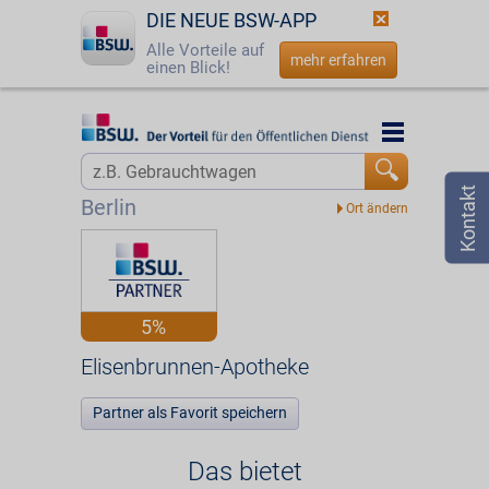
DIE NEUE BSW-APP
Alle Vorteile auf
mehr erfahren
einen Blick!
Startseite
Startseite
Jetzt BSW-Mitglied werden
Vorteilswelt
Berlin
Login
Partner
☎
0800 - 279 25 82
Elisenbrunnen-Apotheke
5%
Elisenbrunnen-Apotheke
Partner als Favorit speichern
Das bietet