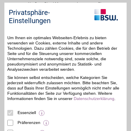
Um Open Street Maps anzuzeigen passen Sie
bitte Ihre Cookie-Einstellungen an und erlauben
Privatsphäre-
Sie "Externe Inhalte". Diese Auswahl können Sie
Einstellungen
jederzeit über die Cookie-Einstellungen im
unteren Seitenbereich ändern.
Um Ihnen ein optimales Webseiten-Erlebnis zu bieten
Einstellungen anpassen
verwenden wir Cookies, externe Inhalte und andere
Technologien. Dazu zählen Cookies, die für den Betrieb der
Seite und für die Steuerung unserer kommerziellen
Unternehmensziele notwendig sind, sowie solche, die
pseudonymisiert und anonymisiert zu Statistik- und
Adresse
Analysezwecken verarbeitet werden.
Kapuzinergraben 1
Sie können selbst entscheiden, welche Kategorien Sie
52062
Aachen
jederzeit widerruflich zulassen möchten. Bitte beachten Sie,
dass auf Basis Ihrer Einstellungen womöglich nicht mehr alle
Funktionalitäten der Seite zur Verfügung stehen. Weitere
Informationen finden Sie in unserer
Datenschutzerklärung
.
Essenziell
Präferenzen