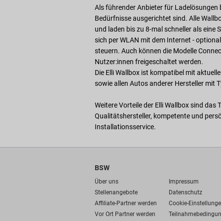
Als führender Anbieter für Ladelösungen bi
Bedürfnisse ausgerichtet sind. Alle Wall
und laden bis zu 8-mal schneller als ein
sich per WLAN mit dem Internet - optiona
steuern. Auch können die Modelle Connec
Nutzer:innen freigeschaltet werden.
Die Elli Wallbox ist kompatibel mit aktu
sowie allen Autos anderer Hersteller mit
Weitere Vorteile der Elli Wallbox sind da
Qualitätshersteller, kompetente und pers
Installationsservice.
BSW
Über uns
Impressum
Stellenangebote
Datenschutz
Affiliate-Partner werden
Cookie-Einstellung
Vor Ort Partner werden
Teilnahmebedingu