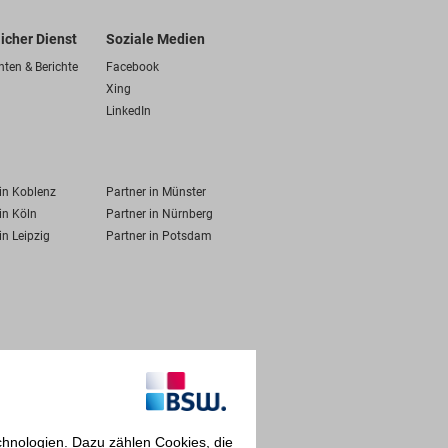
licher Dienst
Soziale Medien
hten & Berichte
Facebook
Xing
LinkedIn
 in Koblenz
Partner in Münster
in Köln
Partner in Nürnberg
in Leipzig
Partner in Potsdam
chnologien. Dazu zählen Cookies, die