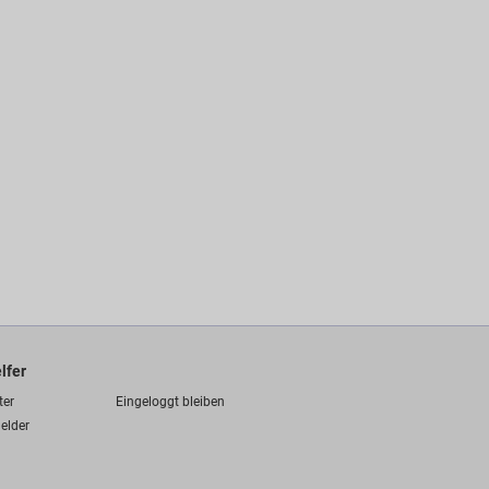
lfer
ter
Eingeloggt bleiben
elder