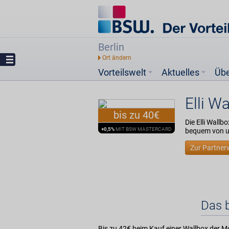
Berlin
Vorteilswelt
Aktuelles
Üb
Elli W
bis zu 40€
Die Elli Wallb
+0,5%
MIT BSW MASTERCARD
bequem von un
Zur Partner
Das b
Bis zu 42€ beim Kauf einer Wallbox der M