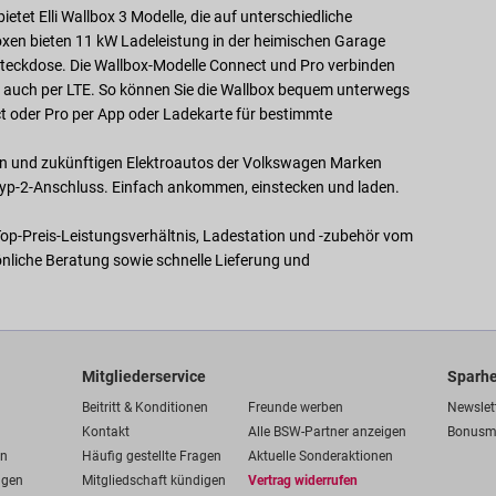
etet Elli Wallbox 3 Modelle, die auf unterschiedliche
boxen bieten 11 kW Ladeleistung in der heimischen Garage
e Steckdose. Die Wallbox-Modelle Connect und Pro verbinden
l auch per LTE. So können Sie die Wallbox bequem unterwegs
t oder Pro per App oder Ladekarte für bestimmte
ellen und zukünftigen Elektroautos der Volkswagen Marken
 Typ-2-Anschluss. Einfach ankommen, einstecken und laden.
s Top-Preis-Leistungsverhältnis, Ladestation und -zubehör vom
önliche Beratung sowie schnelle Lieferung und
Mitgliederservice
Sparhe
Beitritt & Konditionen
Freunde werben
Newslet
Kontakt
Alle BSW-Partner anzeigen
Bonusm
en
Häufig gestellte Fragen
Aktuelle Sonderaktionen
ngen
Mitgliedschaft kündigen
Vertrag widerrufen