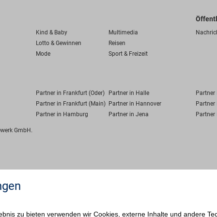
Öffent
Kind & Baby
Multimedia
Nachric
Lotto & Gewinnen
Reisen
Mode
Sport & Freizeit
Partner in Frankfurt (Oder)
Partner in Halle
Partner
Partner in Frankfurt (Main)
Partner in Hannover
Partner 
Partner in Hamburg
Partner in Jena
Partner 
fewerk GmbH.
ngen
bnis zu bieten verwenden wir Cookies, externe Inhalte und andere Te