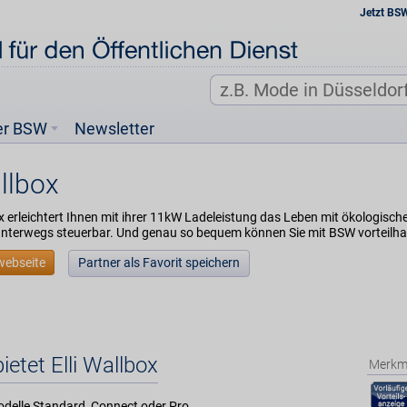
Jetzt BS
er BSW
Newsletter
allbox
ox erleichtert Ihnen mit ihrer 11kW Ladeleistung das Leben mit ökologischer
terwegs steuerbar. Und genau so bequem können Sie mit BSW vorteilha
webseite
Partner als Favorit speichern
ietet Elli Wallbox
Merkm
odelle Standard, Connect oder Pro