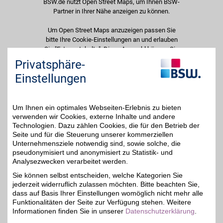
BSW.de nutzt Open Street Maps, um Ihnen BSW-
Partner in Ihrer Nähe anzeigen zu können.
Um Open Street Maps anzuzeigen passen Sie
bitte Ihre Cookie-Einstellungen an und erlauben
Sie "Externe Inhalte". Diese Auswahl können Sie
jederzeit über die Cookie-Einstellungen im
Privatsphäre-
unteren Seitenbereich ändern.
Einstellungen
Einstellungen anpassen
Um Ihnen ein optimales Webseiten-Erlebnis zu bieten
verwenden wir Cookies, externe Inhalte und andere
Technologien. Dazu zählen Cookies, die für den Betrieb der
Seite und für die Steuerung unserer kommerziellen
Adresse
Unternehmensziele notwendig sind, sowie solche, die
pseudonymisiert und anonymisiert zu Statistik- und
Camburger Str. 66b
Analysezwecken verarbeitet werden.
07743
Jena
Filialen in der Nähe
Sie können selbst entscheiden, welche Kategorien Sie
Telefon
0 36 41 / 42 07 39
jederzeit widerruflich zulassen möchten. Bitte beachten Sie,
dass auf Basis Ihrer Einstellungen womöglich nicht mehr alle
Funktionalitäten der Seite zur Verfügung stehen. Weitere
Informationen finden Sie in unserer
Datenschutzerklärung
.