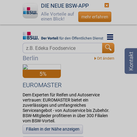
DIE NEUE BSW-APP
Alle Vorteile auf
mehr erfahren
einen Blick!
Startseite
Startseite
Jetzt BSW-Mitglied werden
Vorteilswelt
Berlin
Login
Partner
5%
☎
0800 - 279 25 82
EUROMASTER
EUROMASTER
Dem Experten für Reifen und Autoservice
vertrauen: EUROMASTER bietet ein
zuverlässiges und umfangreiches
Serviceangebot - von Autoservice bis Zubehör.
BSW-Mitglieder profitieren in über 300 Filialen
vom BSW-Vorteil.
Filialen in der Nähe anzeigen