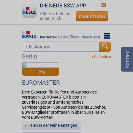
DIE NEUE BSW-APP
Alle Vorteile auf
mehr erfahren
einen Blick!
Startseite
Startseite
Jetzt BSW-Mitglied werden
Vorteilswelt
Berlin
Login
Partner
5%
☎
0800 - 279 25 82
EUROMASTER
EUROMASTER
Dem Experten für Reifen und Autoservice
vertrauen: EUROMASTER bietet ein
zuverlässiges und umfangreiches
Serviceangebot - von Autoservice bis Zubehör.
BSW-Mitglieder profitieren in über 300 Filialen
vom BSW-Vorteil.
Filialen in der Nähe anzeigen