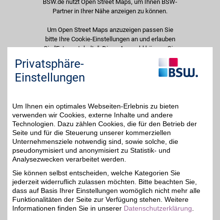
BSW.de nutzt Open Street Maps, um Ihnen BSW-
Partner in Ihrer Nähe anzeigen zu können.
Um Open Street Maps anzuzeigen passen Sie
bitte Ihre Cookie-Einstellungen an und erlauben
Sie "Externe Inhalte". Diese Auswahl können Sie
jederzeit über die Cookie-Einstellungen im
Privatsphäre-
unteren Seitenbereich ändern.
Einstellungen
Einstellungen anpassen
Um Ihnen ein optimales Webseiten-Erlebnis zu bieten
verwenden wir Cookies, externe Inhalte und andere
Technologien. Dazu zählen Cookies, die für den Betrieb der
Seite und für die Steuerung unserer kommerziellen
Adresse
Unternehmensziele notwendig sind, sowie solche, die
pseudonymisiert und anonymisiert zu Statistik- und
Hanns-Klemm-Str. 17
Analysezwecken verarbeitet werden.
71034
Böblingen
Filialen in der Nähe
Sie können selbst entscheiden, welche Kategorien Sie
Telefon
0 70 31 / 22 70 46
jederzeit widerruflich zulassen möchten. Bitte beachten Sie,
dass auf Basis Ihrer Einstellungen womöglich nicht mehr alle
Funktionalitäten der Seite zur Verfügung stehen. Weitere
Informationen finden Sie in unserer
Datenschutzerklärung
.