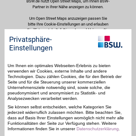
BSW.de nutzt Open Street Maps, um Ihnen BSW-
Partner in Ihrer Nähe anzeigen zu können.
Um Open Street Maps anzuzeigen passen Sie
bitte Ihre Cookie-Einstellungen an und erlauben
Sie "Externe Inhalte". Diese Auswahl können Sie
jederzeit über die Cookie-Einstellungen im
Privatsphäre-
unteren Seitenbereich ändern.
Einstellungen
Einstellungen anpassen
Um Ihnen ein optimales Webseiten-Erlebnis zu bieten
verwenden wir Cookies, externe Inhalte und andere
Technologien. Dazu zählen Cookies, die für den Betrieb der
Seite und für die Steuerung unserer kommerziellen
Adresse
Unternehmensziele notwendig sind, sowie solche, die
pseudonymisiert und anonymisiert zu Statistik- und
Schockenriedstr. 23
Analysezwecken verarbeitet werden.
70565
Stuttgart
Filialen in der Nähe
Sie können selbst entscheiden, welche Kategorien Sie
Telefon
07 11 / 7 80 30 87
jederzeit widerruflich zulassen möchten. Bitte beachten Sie,
dass auf Basis Ihrer Einstellungen womöglich nicht mehr alle
Funktionalitäten der Seite zur Verfügung stehen. Weitere
Informationen finden Sie in unserer
Datenschutzerklärung
.