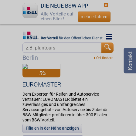
DIE NEUE BSW-APP
Alle Vorteile auf
mehr erfahren
einen Blick!
Startseite
Startseite
Jetzt BSW-Mitglied werden
Vorteilswelt
Berlin
Login
Partner
5%
☎
0800 - 279 25 82
EUROMASTER
EUROMASTER
Dem Experten für Reifen und Autoservice
vertrauen: EUROMASTER bietet ein
zuverlässiges und umfangreiches
Serviceangebot - von Autoservice bis Zubehör.
BSW-Mitglieder profitieren in über 300 Filialen
vom BSW-Vorteil.
Filialen in der Nähe anzeigen