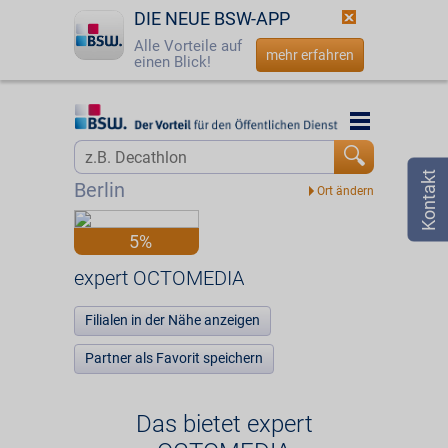
DIE NEUE BSW-APP
Alle Vorteile auf
mehr erfahren
einen Blick!
Startseite
Startseite
Jetzt BSW-Mitglied werden
Vorteilswelt
Berlin
Login
Partner
5%
☎
0800 - 279 25 82
expert OCTOMEDIA
expert OCTOMEDIA
Filialen in der Nähe anzeigen
Partner als Favorit speichern
Das bietet expert