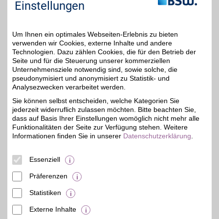
Einstellungen
unteren Seitenbereich ändern.
Einstellungen anpassen
Um Ihnen ein optimales Webseiten-Erlebnis zu bieten
verwenden wir Cookies, externe Inhalte und andere
Technologien. Dazu zählen Cookies, die für den Betrieb der
Seite und für die Steuerung unserer kommerziellen
Unternehmensziele notwendig sind, sowie solche, die
Adresse
pseudonymisiert und anonymisiert zu Statistik- und
Analysezwecken verarbeitet werden.
Im Wöhr 6
76437
Rastatt
Sie können selbst entscheiden, welche Kategorien Sie
Filialen in der Nähe
jederzeit widerruflich zulassen möchten. Bitte beachten Sie,
dass auf Basis Ihrer Einstellungen womöglich nicht mehr alle
Funktionalitäten der Seite zur Verfügung stehen. Weitere
Informationen finden Sie in unserer
Datenschutzerklärung
.
Essenziell
Präferenzen
Statistiken
Externe Inhalte