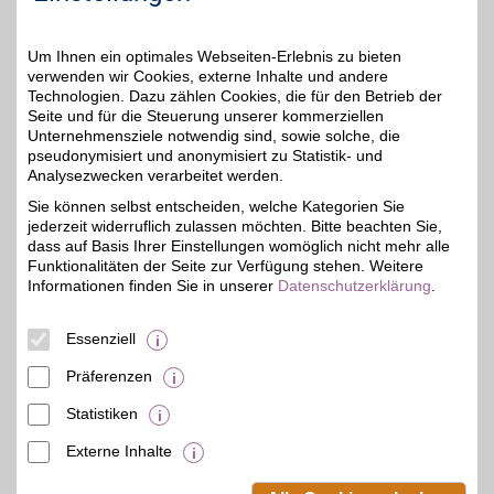
unteren Seitenbereich ändern.
Um Ihnen ein optimales Webseiten-Erlebnis zu bieten
Einstellungen anpassen
verwenden wir Cookies, externe Inhalte und andere
Technologien. Dazu zählen Cookies, die für den Betrieb der
Seite und für die Steuerung unserer kommerziellen
Unternehmensziele notwendig sind, sowie solche, die
pseudonymisiert und anonymisiert zu Statistik- und
Adresse
Analysezwecken verarbeitet werden.
Marktstr. 7
Sie können selbst entscheiden, welche Kategorien Sie
35390
Gießen
jederzeit widerruflich zulassen möchten. Bitte beachten Sie,
dass auf Basis Ihrer Einstellungen womöglich nicht mehr alle
Funktionalitäten der Seite zur Verfügung stehen. Weitere
Informationen finden Sie in unserer
Datenschutzerklärung
.
Essenziell
Präferenzen
Statistiken
Externe Inhalte
© BSW Verbraucher-Service