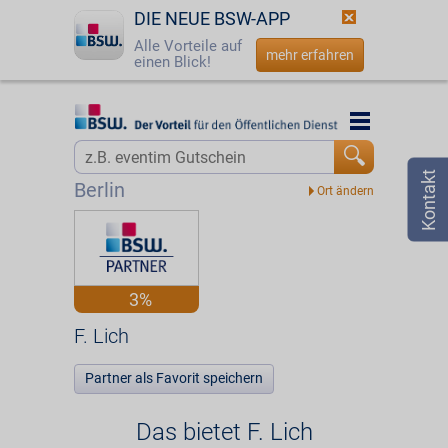
DIE NEUE BSW-APP
Alle Vorteile auf
mehr erfahren
einen Blick!
Startseite
Startseite
Jetzt BSW-Mitglied werden
Vorteilswelt
Berlin
Login
Partner
☎
0800 - 279 25 82
F. Lich
3%
F. Lich
Partner als Favorit speichern
Das bietet F. Lich