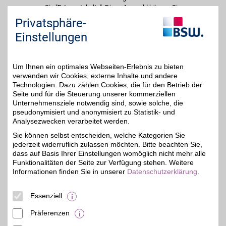
Sie "Externe Inhalte". Diese Auswahl können Sie
jederzeit über die Cookie-Einstellungen im
Privatsphäre-
unteren Seitenbereich ändern.
Einstellungen
Einstellungen anpassen
Um Ihnen ein optimales Webseiten-Erlebnis zu bieten
verwenden wir Cookies, externe Inhalte und andere
Technologien. Dazu zählen Cookies, die für den Betrieb der
Seite und für die Steuerung unserer kommerziellen
Adresse
Unternehmensziele notwendig sind, sowie solche, die
pseudonymisiert und anonymisiert zu Statistik- und
Charlottenstr. 55
Analysezwecken verarbeitet werden.
56077
Koblenz
Filialen in der Nähe
Sie können selbst entscheiden, welche Kategorien Sie
Telefon
02 61 / 97 37 14 44
jederzeit widerruflich zulassen möchten. Bitte beachten Sie,
dass auf Basis Ihrer Einstellungen womöglich nicht mehr alle
Funktionalitäten der Seite zur Verfügung stehen. Weitere
Informationen finden Sie in unserer
Datenschutzerklärung
.
Essenziell
Präferenzen