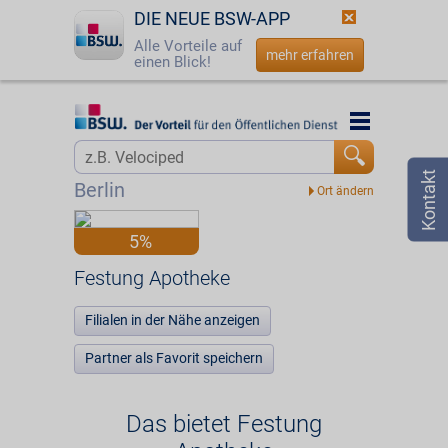
DIE NEUE BSW-APP
Alle Vorteile auf
mehr erfahren
einen Blick!
Startseite
Startseite
Jetzt BSW-Mitglied werden
Vorteilswelt
Berlin
Login
Partner
5%
☎
0800 - 279 25 82
Festung Apotheke
Festung Apotheke
Filialen in der Nähe anzeigen
Partner als Favorit speichern
Das bietet Festung