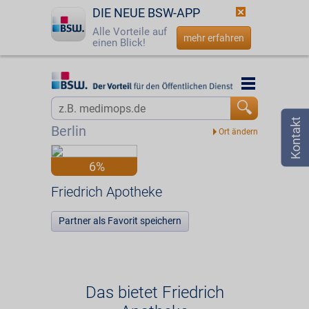
DIE NEUE BSW-APP
Alle Vorteile auf
mehr erfahren
einen Blick!
Startseite
Startseite
Jetzt BSW-Mitglied werden
Vorteilswelt
Berlin
Login
Partner
6%
☎
0800 - 279 25 82
Friedrich Apotheke
Friedrich Apotheke
Partner als Favorit speichern
Das bietet Friedrich