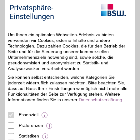
Sie "Externe Inhalte". Diese Auswahl können Sie
Privatsphäre-
jederzeit über die Cookie-Einstellungen im
Einstellungen
unteren Seitenbereich ändern.
Einstellungen anpassen
Um Ihnen ein optimales Webseiten-Erlebnis zu bieten
verwenden wir Cookies, externe Inhalte und andere
Technologien. Dazu zählen Cookies, die für den Betrieb der
Seite und für die Steuerung unserer kommerziellen
Unternehmensziele notwendig sind, sowie solche, die
pseudonymisiert und anonymisiert zu Statistik- und
Adresse
Analysezwecken verarbeitet werden.
Friedrichstr. 12
90762
Fürth
Sie können selbst entscheiden, welche Kategorien Sie
Telefon
09 11 / 77 16 25
jederzeit widerruflich zulassen möchten. Bitte beachten Sie,
dass auf Basis Ihrer Einstellungen womöglich nicht mehr alle
Funktionalitäten der Seite zur Verfügung stehen. Weitere
Informationen finden Sie in unserer
Datenschutzerklärung
.
Essenziell
Präferenzen
Statistiken