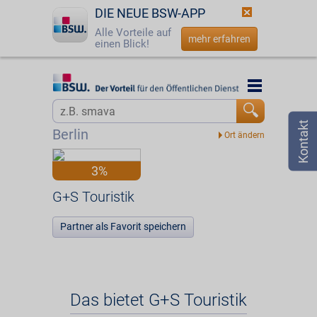
DIE NEUE BSW-APP
Alle Vorteile auf
mehr erfahren
einen Blick!
Startseite
Startseite
Jetzt BSW-Mitglied werden
Vorteilswelt
Berlin
Login
Partner
3%
☎
0800 - 279 25 82
G+S Touristik
G+S Touristik
Partner als Favorit speichern
Das bietet G+S Touristik