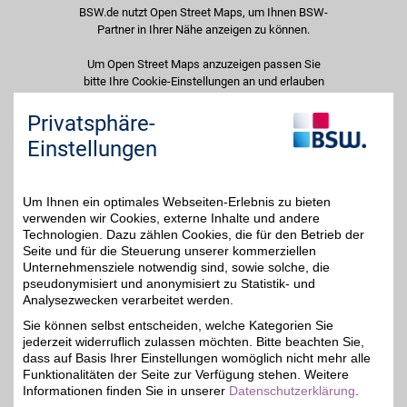
BSW.de nutzt Open Street Maps, um Ihnen BSW-
Partner in Ihrer Nähe anzeigen zu können.
Um Open Street Maps anzuzeigen passen Sie
bitte Ihre Cookie-Einstellungen an und erlauben
Sie "Externe Inhalte". Diese Auswahl können Sie
jederzeit über die Cookie-Einstellungen im
Privatsphäre-
unteren Seitenbereich ändern.
Einstellungen
Einstellungen anpassen
Um Ihnen ein optimales Webseiten-Erlebnis zu bieten
verwenden wir Cookies, externe Inhalte und andere
Technologien. Dazu zählen Cookies, die für den Betrieb der
Seite und für die Steuerung unserer kommerziellen
Unternehmensziele notwendig sind, sowie solche, die
Adresse
pseudonymisiert und anonymisiert zu Statistik- und
Ruhrstr. 5
Analysezwecken verarbeitet werden.
Rems Park
71332
Waiblingen
Sie können selbst entscheiden, welche Kategorien Sie
Telefon
0 71 51 / 5 40 86
jederzeit widerruflich zulassen möchten. Bitte beachten Sie,
dass auf Basis Ihrer Einstellungen womöglich nicht mehr alle
Funktionalitäten der Seite zur Verfügung stehen. Weitere
Informationen finden Sie in unserer
Datenschutzerklärung
.