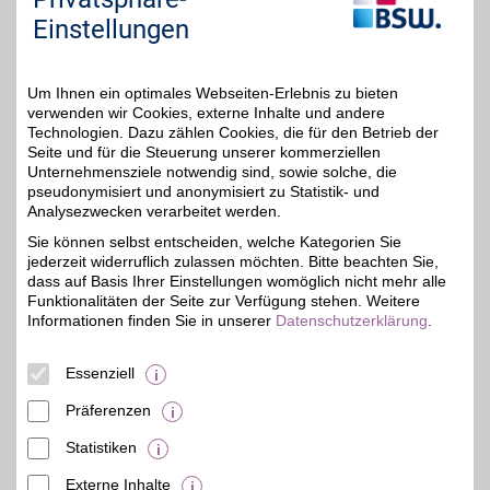
Sie "Externe Inhalte". Diese Auswahl können Sie
Einstellungen
jederzeit über die Cookie-Einstellungen im
unteren Seitenbereich ändern.
Um Ihnen ein optimales Webseiten-Erlebnis zu bieten
Einstellungen anpassen
verwenden wir Cookies, externe Inhalte und andere
Technologien. Dazu zählen Cookies, die für den Betrieb der
Seite und für die Steuerung unserer kommerziellen
Unternehmensziele notwendig sind, sowie solche, die
pseudonymisiert und anonymisiert zu Statistik- und
Adresse
Analysezwecken verarbeitet werden.
Unterm Markt 12
Sie können selbst entscheiden, welche Kategorien Sie
07743
Jena
jederzeit widerruflich zulassen möchten. Bitte beachten Sie,
dass auf Basis Ihrer Einstellungen womöglich nicht mehr alle
Funktionalitäten der Seite zur Verfügung stehen. Weitere
Informationen finden Sie in unserer
Datenschutzerklärung
.
Essenziell
Präferenzen
Statistiken
Externe Inhalte