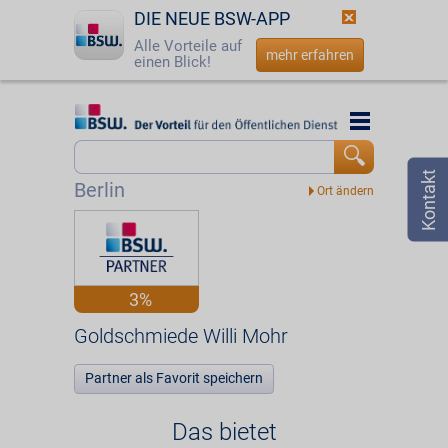
DIE NEUE BSW-APP
Alle Vorteile auf
mehr erfahren
einen Blick!
Startseite
Startseite
Jetzt BSW-Mitglied werden
Vorteilswelt
Berlin
Login
Partner
☎
0800 - 279 25 82
Goldschmiede Willi Mohr
3%
Goldschmiede Willi Mohr
Partner als Favorit speichern
Das bietet