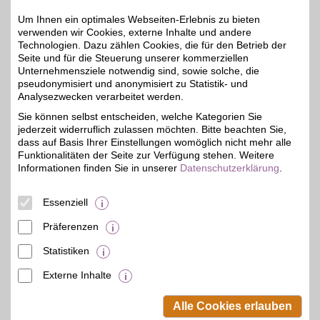
Über H&P Touristik
Um Ihnen ein optimales Webseiten-Erlebnis zu bieten
verwenden wir Cookies, externe Inhalte und andere
GmbH
Technologien. Dazu zählen Cookies, die für den Betrieb der
Seite und für die Steuerung unserer kommerziellen
H&P Touristik ist ein inhabergeführter
Unternehmensziele notwendig sind, sowie solche, die
pseudonymisiert und anonymisiert zu Statistik- und
Spezialanbieter für qualitätsgeprüfte
Analysezwecken verarbeitet werden.
Ferienhäuser und -wohnungen in den schönsten
Sie können selbst entscheiden, welche Kategorien Sie
Urlaubsregionen in Deutschland - immer mit
jederzeit widerruflich zulassen möchten. Bitte beachten Sie,
persönlichem Service vor Ort.
dass auf Basis Ihrer Einstellungen womöglich nicht mehr alle
Funktionalitäten der Seite zur Verfügung stehen. Weitere
Informationen finden Sie in unserer
Datenschutzerklärung
.
Essenziell
Präferenzen
Statistiken
Externe Inhalte
© BSW Verbraucher-Service
Beamten-Selbsthilfewerk GmbH.
Alle Cookies erlauben
Alle Rechte vorbehalten.