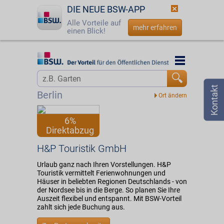
DIE NEUE BSW-APP
Alle Vorteile auf
mehr erfahren
einen Blick!
Startseite
Startseite
Jetzt BSW-Mitglied werden
Vorteilswelt
Berlin
Login
Partner
6%
Direktabzug
☎
0800 - 279 25 82
H&P Touristik GmbH
H&P Touristik GmbH
Urlaub ganz nach Ihren Vorstellungen. H&P
Touristik vermittelt Ferienwohnungen und
Häuser in beliebten Regionen Deutschlands - von
der Nordsee bis in die Berge. So planen Sie Ihre
Auszeit flexibel und entspannt. Mit BSW-Vorteil
zahlt sich jede Buchung aus.