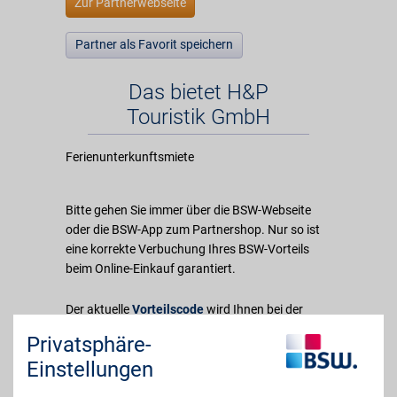
Zur Partnerwebseite
Partner als Favorit speichern
Das bietet H&P
Touristik GmbH
Ferienunterkunftsmiete
Bitte gehen Sie immer über die BSW-Webseite
oder die BSW-App zum Partnershop. Nur so ist
eine korrekte Verbuchung Ihres BSW-Vorteils
beim Online-Einkauf garantiert.
Der aktuelle
Vorteilscode
wird Ihnen bei der
Weiterleitung zum Partnershop angezeigt. Mit
Privatsphäre-
Eingabe des Vorteilscodes können Sie gleich den
Einstellungen
reduzierten Preis sehen.