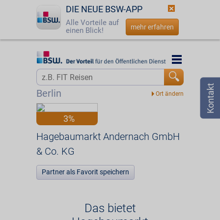
DIE NEUE BSW-APP
Alle Vorteile auf
mehr erfahren
einen Blick!
Startseite
Startseite
Jetzt BSW-Mitglied werden
Vorteilswelt
Berlin
Login
Partner
3%
☎
0800 - 279 25 82
Hagebaumarkt Andernach GmbH & Co. KG
Hagebaumarkt Andernach GmbH
& Co. KG
Partner als Favorit speichern
Das bietet