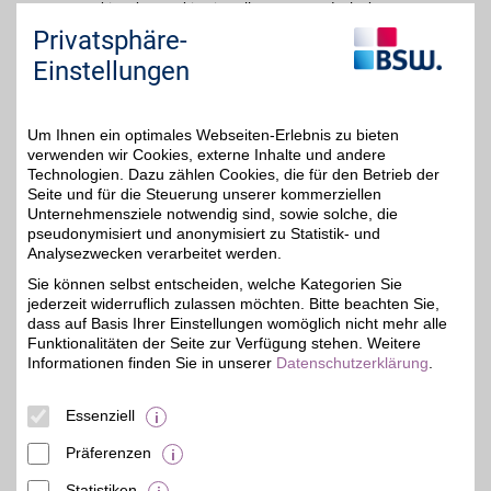
bitte Ihre Cookie-Einstellungen an und erlauben
Sie "Externe Inhalte". Diese Auswahl können Sie
Privatsphäre-
jederzeit über die Cookie-Einstellungen im
Einstellungen
unteren Seitenbereich ändern.
Einstellungen anpassen
Um Ihnen ein optimales Webseiten-Erlebnis zu bieten
verwenden wir Cookies, externe Inhalte und andere
Technologien. Dazu zählen Cookies, die für den Betrieb der
Seite und für die Steuerung unserer kommerziellen
Unternehmensziele notwendig sind, sowie solche, die
pseudonymisiert und anonymisiert zu Statistik- und
Adresse
Analysezwecken verarbeitet werden.
Füllscheuerweg 35
56626
Andernach
Sie können selbst entscheiden, welche Kategorien Sie
Telefon
0 26 32 / 3 09 80 - 0
jederzeit widerruflich zulassen möchten. Bitte beachten Sie,
dass auf Basis Ihrer Einstellungen womöglich nicht mehr alle
Funktionalitäten der Seite zur Verfügung stehen. Weitere
Informationen finden Sie in unserer
Datenschutzerklärung
.
Essenziell
Präferenzen
Statistiken