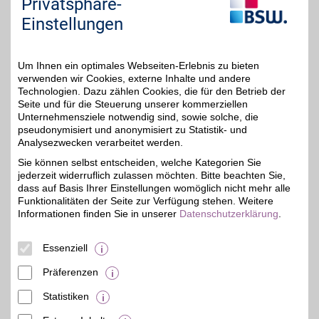
Privatsphäre-
jederzeit über die Cookie-Einstellungen im
Einstellungen
unteren Seitenbereich ändern.
Einstellungen anpassen
Um Ihnen ein optimales Webseiten-Erlebnis zu bieten
verwenden wir Cookies, externe Inhalte und andere
Technologien. Dazu zählen Cookies, die für den Betrieb der
Seite und für die Steuerung unserer kommerziellen
Unternehmensziele notwendig sind, sowie solche, die
Adresse
pseudonymisiert und anonymisiert zu Statistik- und
Analysezwecken verarbeitet werden.
Rackwitzer Str. 20-22
04347
Leipzig
Sie können selbst entscheiden, welche Kategorien Sie
Filialen in der Nähe
jederzeit widerruflich zulassen möchten. Bitte beachten Sie,
dass auf Basis Ihrer Einstellungen womöglich nicht mehr alle
Funktionalitäten der Seite zur Verfügung stehen. Weitere
Informationen finden Sie in unserer
Datenschutzerklärung
.
Essenziell
Präferenzen
Statistiken