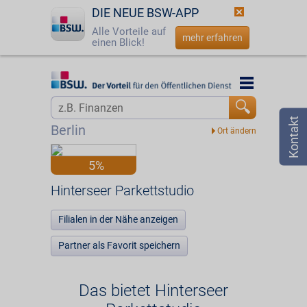
DIE NEUE BSW-APP
Alle Vorteile auf
mehr erfahren
einen Blick!
Startseite
Startseite
Jetzt BSW-Mitglied werden
Vorteilswelt
Berlin
Login
Partner
5%
☎
0800 - 279 25 82
Hinterseer Parkettstudio
Hinterseer Parkettstudio
Filialen in der Nähe anzeigen
Partner als Favorit speichern
Das bietet Hinterseer