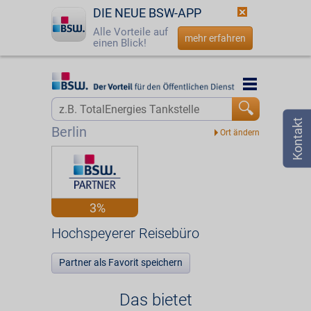
DIE NEUE BSW-APP
Alle Vorteile auf
mehr erfahren
einen Blick!
Startseite
Startseite
Jetzt BSW-Mitglied werden
Vorteilswelt
Berlin
Login
Partner
☎
0800 - 279 25 82
Hochspeyerer Reisebüro
3%
Hochspeyerer Reisebüro
Partner als Favorit speichern
Das bietet