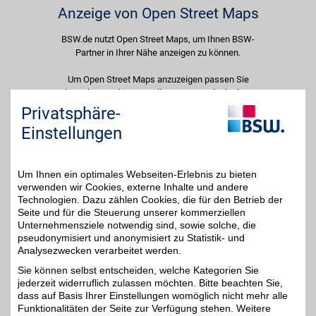
Anzeige von Open Street Maps
BSW.de nutzt Open Street Maps, um Ihnen BSW-
Partner in Ihrer Nähe anzeigen zu können.
Um Open Street Maps anzuzeigen passen Sie
bitte Ihre Cookie-Einstellungen an und erlauben
Sie "Externe Inhalte". Diese Auswahl können Sie
Privatsphäre-
jederzeit über die Cookie-Einstellungen im
Einstellungen
unteren Seitenbereich ändern.
Einstellungen anpassen
Um Ihnen ein optimales Webseiten-Erlebnis zu bieten
verwenden wir Cookies, externe Inhalte und andere
Technologien. Dazu zählen Cookies, die für den Betrieb der
Seite und für die Steuerung unserer kommerziellen
Unternehmensziele notwendig sind, sowie solche, die
Adresse
pseudonymisiert und anonymisiert zu Statistik- und
Analysezwecken verarbeitet werden.
Hauptstr. 112
67691
Hochspeyer
Sie können selbst entscheiden, welche Kategorien Sie
Telefon
0 63 05 / 99 30 93
jederzeit widerruflich zulassen möchten. Bitte beachten Sie,
dass auf Basis Ihrer Einstellungen womöglich nicht mehr alle
Funktionalitäten der Seite zur Verfügung stehen. Weitere