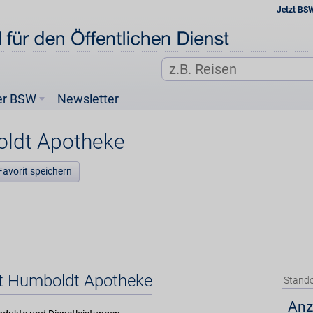
Jetzt BS
er BSW
Newsletter
ldt Apotheke
Favorit speichern
et Humboldt Apotheke
Stando
Anz