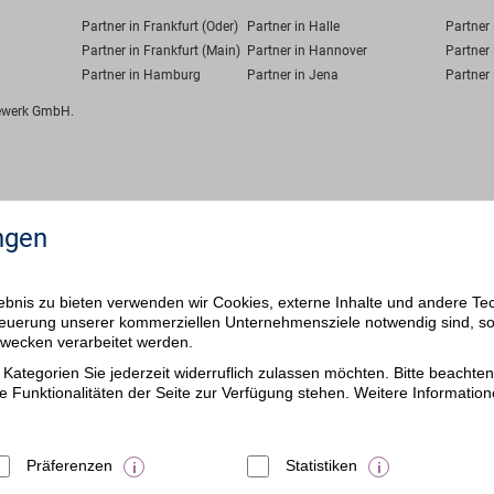
Partner in Frankfurt (Oder)
Partner in Halle
Partner
Partner in Frankfurt (Main)
Partner in Hannover
Partner 
Partner in Hamburg
Partner in Jena
Partner 
fewerk GmbH.
ngen
bnis zu bieten verwenden wir Cookies, externe Inhalte und andere Te
 Steuerung unserer kommerziellen Unternehmensziele notwendig sind, s
ezwecken verarbeitet werden.
Kategorien Sie jederzeit widerruflich zulassen möchten. Bitte beachten 
e Funktionalitäten der Seite zur Verfügung stehen. Weitere Information
Präferenzen
Statistiken