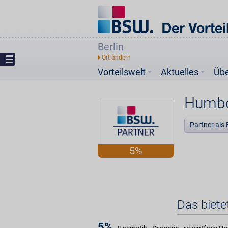
Berlin
Vorteilswelt
Aktuelles
Üb
Humbo
Partner als 
5%
Das biet
5%