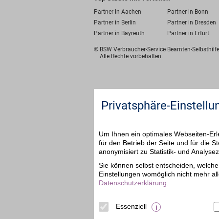
Partner in Aachen
Partner in Bonn
Partner in Berlin
Partner in Dresden
Partner in Bayreuth
Partner in Erfurt
© BSW Verbraucher-Service
Beamten-Selbsthil
Alle Rechte vorbehalten.
Privatsphäre-Einstellu
Um Ihnen ein optimales Webseiten-Erle
für den Betrieb der Seite und für die
anonymisiert zu Statistik- und Analys
Sie können selbst entscheiden, welche 
Einstellungen womöglich nicht mehr all
Datenschutzerklärung
.
Essenziell