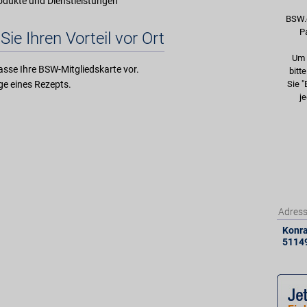
rodukte und Dienstleistungen
BSW.
P
Sie Ihren Vorteil vor Ort
Um 
asse Ihre BSW-Mitgliedskarte vor.
bitt
e eines Rezepts.
Sie "
je
Adres
Konra
5114