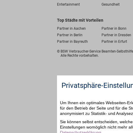
Entertainment
Gesundheit
Top Städte mit Vorteilen
Partner in Aachen
Partner in Bonn
Partner in Berlin
Partner in Dresden
Partner in Bayreuth
Partner in Erfurt
© BSW Verbraucher-Service
Beamten-Selbsthil
Alle Rechte vorbehalten.
Privatsphäre-Einstellu
Um Ihnen ein optimales Webseiten-Erle
für den Betrieb der Seite und für die
anonymisiert zu Statistik- und Analys
Sie können selbst entscheiden, welche 
Einstellungen womöglich nicht mehr all
Datenschutzerklärung
.