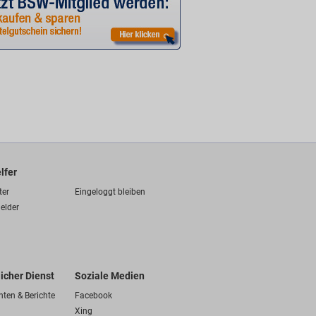
lfer
ter
Eingeloggt bleiben
elder
licher Dienst
Soziale Medien
hten & Berichte
Facebook
Xing