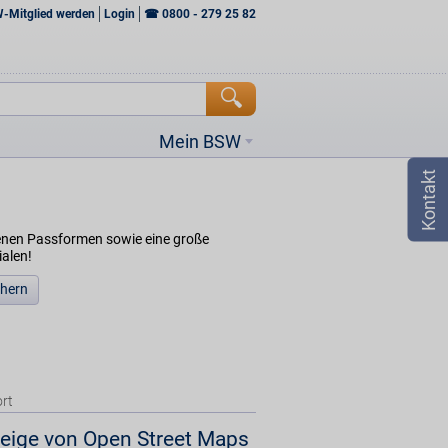
W-Mitglied werden
Login
☎
0800 - 279 25 82
Mein BSW
denen Passformen sowie eine große
ialen!
chern
rt
eige von Open Street Maps