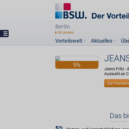
Berlin
Vorteilswelt
Aktuelles
Üb
JEANS
5%
Jeans Fritz -
Auswahl an Ca
Zur Partner
Das b
5%