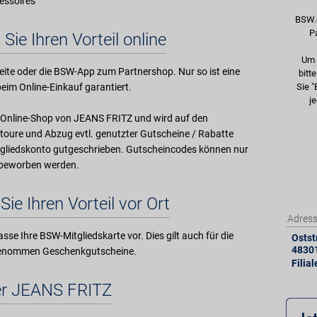
essoires
BSW.
P
 Sie Ihren Vorteil online
Um 
ite oder die BSW-App zum Partnershop. Nur so ist eine
bitt
eim Online-Einkauf garantiert.
Sie "
je
im Online-Shop von JEANS FRITZ und wird auf den
oure und Abzug evtl. genutzter Gutscheine / Rabatte
gliedskonto gutgeschrieben. Gutscheincodes können nur
W beworben werden.
Sie Ihren Vorteil vor Ort
Adres
sse Ihre BSW-Mitgliedskarte vor. Dies gilt auch für die
Oststr
4830
genommen Geschenkgutscheine.
Filia
r JEANS FRITZ