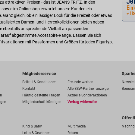
u attraktiven Preisen - das ist JEANS FRITZ. In den
n sowie im Onlineshop erwartet unsere Kunden ein
Ganz gleich, ob ein lässiger Look für die Freizeit oder etwas
tualisierten Damen- und Herrenkollektionen bieten neben
 ebenfalls ansprechende Vielfalt an passenden
 darauf abgestimmte Accessoire-Range. Lassen Sie sich
itvariationen mit Passformen und Größen für jeden Figurtyp,
Mitgliederservice
Sparhe
Beitritt & Konditionen
Freunde werben
Newslet
Kontakt
Alle BSW-Partner anzeigen
Bonusm
en
Häufig gestellte Fragen
Aktuelle Sonderaktionen
ngen
Mitgliedschaft kündigen
Vertrag widerrufen
Öffent
Kind & Baby
Multimedia
Nachric
Lotto & Gewinnen
Reisen