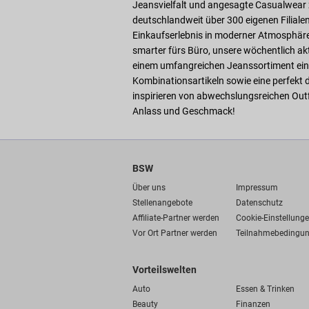
Jeansvielfalt und angesagte Casualwear z
deutschlandweit über 300 eigenen Filiale
Einkaufserlebnis in moderner Atmosphäre. 
smarter fürs Büro, unsere wöchentlich ak
einem umfangreichen Jeanssortiment eine
Kombinationsartikeln sowie eine perfekt
inspirieren von abwechslungsreichen Outf
Anlass und Geschmack!
BSW
Über uns
Impressum
Stellenangebote
Datenschutz
Affiliate-Partner werden
Cookie-Einstellung
Vor Ort Partner werden
Teilnahmebedingu
Vorteilswelten
Auto
Essen & Trinken
Beauty
Finanzen