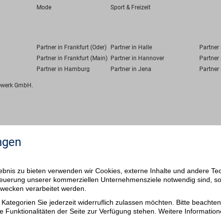
Mode
Sport & Freizeit
Partner in Frankfurt (Oder)
Partner in Halle
Partner
Partner in Frankfurt (Main)
Partner in Hannover
Partner 
Partner in Hamburg
Partner in Jena
Partner 
fewerk GmbH.
ngen
bnis zu bieten verwenden wir Cookies, externe Inhalte und andere Te
 Steuerung unserer kommerziellen Unternehmensziele notwendig sind, s
ezwecken verarbeitet werden.
Kategorien Sie jederzeit widerruflich zulassen möchten. Bitte beachten 
e Funktionalitäten der Seite zur Verfügung stehen. Weitere Information