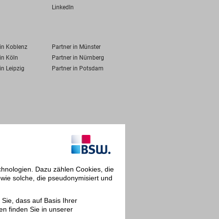
LinkedIn
 in Koblenz
Partner in Münster
in Köln
Partner in Nürnberg
in Leipzig
Partner in Potsdam
chnologien. Dazu zählen Cookies, die
owie solche, die pseudonymisiert und
Sie, dass auf Basis Ihrer
en finden Sie in unserer