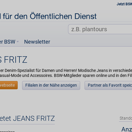
Jetzt BS
er BSW
Newsletter
 FRITZ
 der Denim-Spezialist für Damen und Herren! Modische Jeans in verschie
sual-Mode und Accessoires. BSW-Mitglieder sparen online und in den Fil
webseite
Filialen in der Nähe anzeigen
Partner als Favorit spei
ietet JEANS FRITZ
Stando
Anz