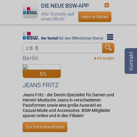
DIE NEUE BSW-APP
Alle Vorteile auf
mehr erfahren
einen Blick!
Startseite
Startseite
Jetzt BSW-Mitglied werden
Vorteilswelt
Berlin
Login
Partner
5%
☎
0800 - 279 25 82
JEANS FRITZ
JEANS FRITZ
Jeans Fritz - der Denim-Spezialist für Damen und
Herren! Modische Jeans in verschiedenen
Passformen sowie eine große Auswahl an
Casual-Mode und Accessoires. BSW-Mitglieder
sparen online und in den Filialen!
Zur Partnerwebseite