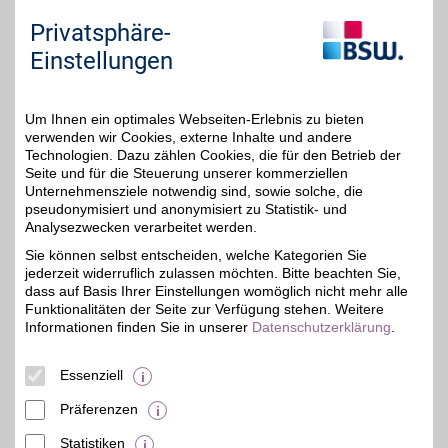
Sie "Externe Inhalte". Diese Auswahl können Sie
jederzeit über die Cookie-Einstellungen im
Privatsphäre-
unteren Seitenbereich ändern.
Einstellungen
Einstellungen anpassen
Um Ihnen ein optimales Webseiten-Erlebnis zu bieten
verwenden wir Cookies, externe Inhalte und andere
Technologien. Dazu zählen Cookies, die für den Betrieb der
Seite und für die Steuerung unserer kommerziellen
Adresse
Unternehmensziele notwendig sind, sowie solche, die
pseudonymisiert und anonymisiert zu Statistik- und
Hermsdorfer Str. 4
Analysezwecken verarbeitet werden.
T.E.C.
99099
Erfurt
Sie können selbst entscheiden, welche Kategorien Sie
Filialen in der Nähe
jederzeit widerruflich zulassen möchten. Bitte beachten Sie,
dass auf Basis Ihrer Einstellungen womöglich nicht mehr alle
Funktionalitäten der Seite zur Verfügung stehen. Weitere
Informationen finden Sie in unserer
Datenschutzerklärung
.
Essenziell
Präferenzen
Statistiken