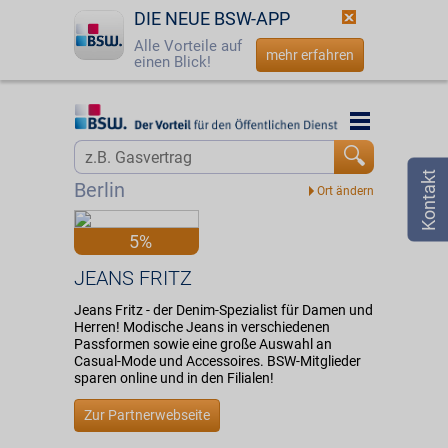
DIE NEUE BSW-APP
Alle Vorteile auf
mehr erfahren
einen Blick!
Startseite
Startseite
Jetzt BSW-Mitglied werden
Vorteilswelt
Berlin
Login
Partner
5%
☎
0800 - 279 25 82
JEANS FRITZ
JEANS FRITZ
Jeans Fritz - der Denim-Spezialist für Damen und
Herren! Modische Jeans in verschiedenen
Passformen sowie eine große Auswahl an
Casual-Mode und Accessoires. BSW-Mitglieder
sparen online und in den Filialen!
Zur Partnerwebseite