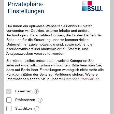
Sie "Externe Inhalte". Diese Auswahl können Sie
Privatsphäre-
jederzeit über die Cookie-Einstellungen im
Einstellungen
unteren Seitenbereich ändern.
Einstellungen anpassen
Um Ihnen ein optimales Webseiten-Erlebnis zu bieten
verwenden wir Cookies, externe Inhalte und andere
Technologien. Dazu zählen Cookies, die für den Betrieb der
Seite und für die Steuerung unserer kommerziellen
Unternehmensziele notwendig sind, sowie solche, die
Adresse
pseudonymisiert und anonymisiert zu Statistik- und
Analysezwecken verarbeitet werden.
Hauptstr. 10-12
48529
Nordhorn
Sie können selbst entscheiden, welche Kategorien Sie
Filialen in der Nähe
jederzeit widerruflich zulassen möchten. Bitte beachten Sie,
dass auf Basis Ihrer Einstellungen womöglich nicht mehr alle
Funktionalitäten der Seite zur Verfügung stehen. Weitere
Informationen finden Sie in unserer
Datenschutzerklärung
.
Essenziell
Präferenzen
Statistiken