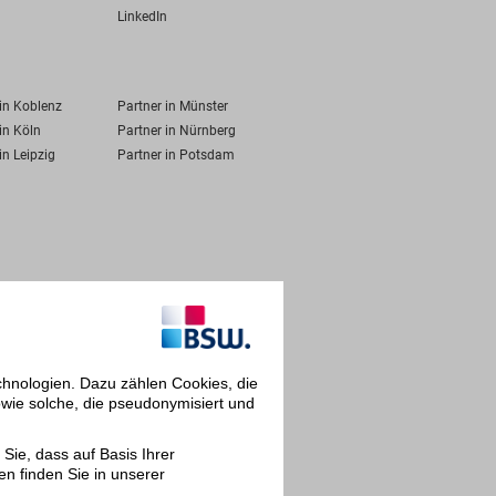
LinkedIn
 in Koblenz
Partner in Münster
in Köln
Partner in Nürnberg
in Leipzig
Partner in Potsdam
chnologien. Dazu zählen Cookies, die
owie solche, die pseudonymisiert und
Sie, dass auf Basis Ihrer
en finden Sie in unserer