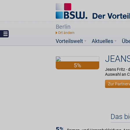
Berlin
Vorteilswelt
Aktuelles
Üb
JEANS
5%
Jeans Fritz -
Auswahl an Ca
Zur Partner
Das b
5%