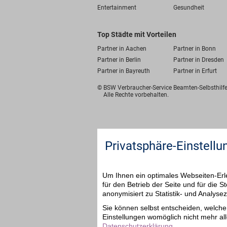
Entertainment
Gesundheit
Top Städte mit Vorteilen
Partner in Aachen
Partner in Bonn
Partner in Berlin
Partner in Dresden
Partner in Bayreuth
Partner in Erfurt
© BSW Verbraucher-Service
Beamten-Selbsthil
Alle Rechte vorbehalten.
Privatsphäre-Einstellu
Um Ihnen ein optimales Webseiten-Erle
für den Betrieb der Seite und für die
anonymisiert zu Statistik- und Analys
Sie können selbst entscheiden, welche 
Einstellungen womöglich nicht mehr all
Datenschutzerklärung
.