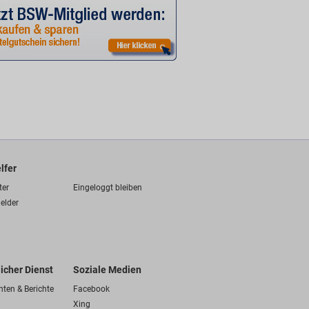
lfer
ter
Eingeloggt bleiben
elder
licher Dienst
Soziale Medien
hten & Berichte
Facebook
Xing