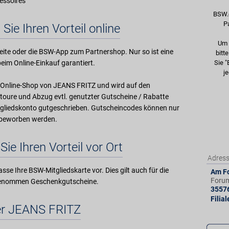
essoires
BSW.
P
 Sie Ihren Vorteil online
Um 
ite oder die BSW-App zum Partnershop. Nur so ist eine
bitt
eim Online-Einkauf garantiert.
Sie "
je
im Online-Shop von JEANS FRITZ und wird auf den
oure und Abzug evtl. genutzter Gutscheine / Rabatte
gliedskonto gutgeschrieben. Gutscheincodes können nur
W beworben werden.
Sie Ihren Vorteil vor Ort
Adres
sse Ihre BSW-Mitgliedskarte vor. Dies gilt auch für die
Am F
Forum
genommen Geschenkgutscheine.
3557
Filia
r JEANS FRITZ