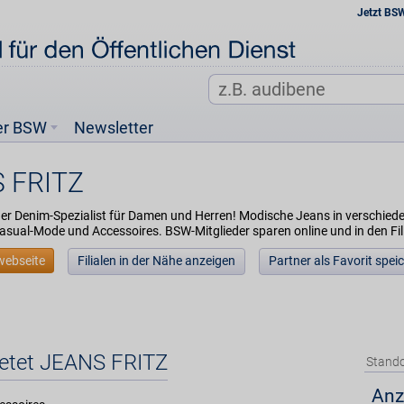
Jetzt BS
er BSW
Newsletter
 FRITZ
 der Denim-Spezialist für Damen und Herren! Modische Jeans in verschie
sual-Mode und Accessoires. BSW-Mitglieder sparen online und in den Fil
webseite
Filialen in der Nähe anzeigen
Partner als Favorit spei
ietet JEANS FRITZ
Stando
Anz