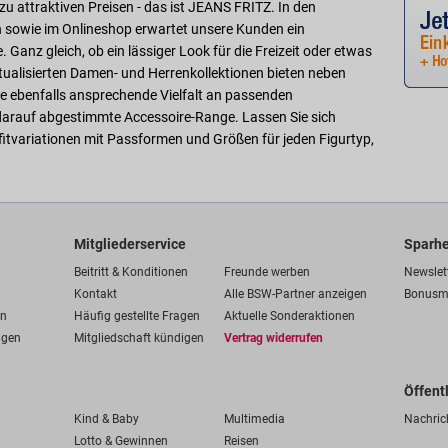
u attraktiven Preisen - das ist JEANS FRITZ. In den
n sowie im Onlineshop erwartet unsere Kunden ein
Ganz gleich, ob ein lässiger Look für die Freizeit oder etwas
tualisierten Damen- und Herrenkollektionen bieten neben
 ebenfalls ansprechende Vielfalt an passenden
 darauf abgestimmte Accessoire-Range. Lassen Sie sich
itvariationen mit Passformen und Größen für jeden Figurtyp,
Mitgliederservice
Sparhe
Beitritt & Konditionen
Freunde werben
Newslet
Kontakt
Alle BSW-Partner anzeigen
Bonusm
en
Häufig gestellte Fragen
Aktuelle Sonderaktionen
ngen
Mitgliedschaft kündigen
Vertrag widerrufen
Öffent
Kind & Baby
Multimedia
Nachric
Lotto & Gewinnen
Reisen