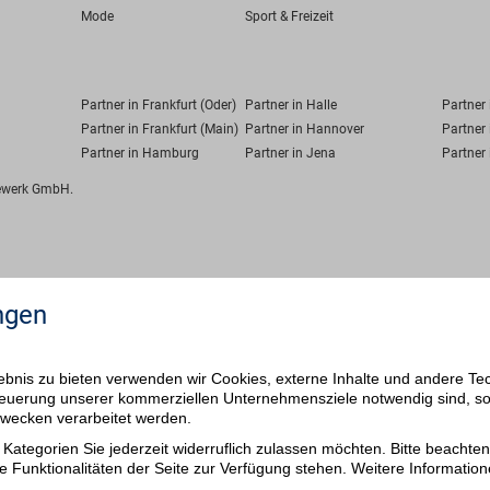
Mode
Sport & Freizeit
Partner in Frankfurt (Oder)
Partner in Halle
Partner
Partner in Frankfurt (Main)
Partner in Hannover
Partner 
Partner in Hamburg
Partner in Jena
Partner 
fewerk GmbH.
ngen
bnis zu bieten verwenden wir Cookies, externe Inhalte und andere Te
 Steuerung unserer kommerziellen Unternehmensziele notwendig sind, s
ezwecken verarbeitet werden.
Kategorien Sie jederzeit widerruflich zulassen möchten. Bitte beachten 
e Funktionalitäten der Seite zur Verfügung stehen. Weitere Information