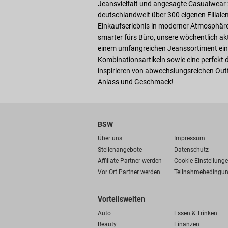
Jeansvielfalt und angesagte Casualwear z
deutschlandweit über 300 eigenen Filiale
Einkaufserlebnis in moderner Atmosphäre. 
smarter fürs Büro, unsere wöchentlich ak
einem umfangreichen Jeanssortiment eine
Kombinationsartikeln sowie eine perfekt
inspirieren von abwechslungsreichen Outf
Anlass und Geschmack!
BSW
Über uns
Impressum
Stellenangebote
Datenschutz
Affiliate-Partner werden
Cookie-Einstellung
Vor Ort Partner werden
Teilnahmebedingu
Vorteilswelten
Auto
Essen & Trinken
Beauty
Finanzen