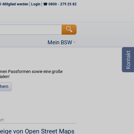
W-Mitglied werden
Login
☎
0800 - 279 25 82
Mein BSW
denen Passformen sowie eine große
ialen!
chern
rt
eige von Open Street Maps