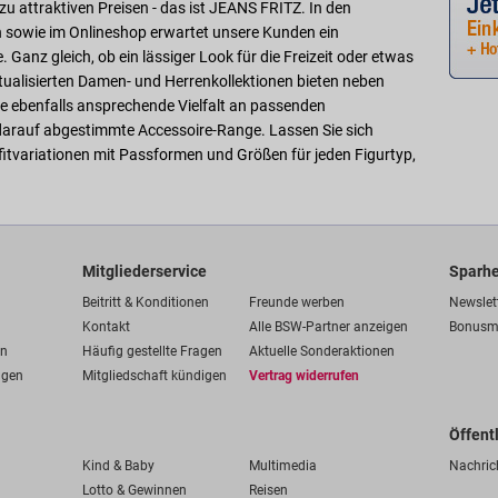
u attraktiven Preisen - das ist JEANS FRITZ. In den
n sowie im Onlineshop erwartet unsere Kunden ein
Ganz gleich, ob ein lässiger Look für die Freizeit oder etwas
tualisierten Damen- und Herrenkollektionen bieten neben
 ebenfalls ansprechende Vielfalt an passenden
 darauf abgestimmte Accessoire-Range. Lassen Sie sich
itvariationen mit Passformen und Größen für jeden Figurtyp,
Mitgliederservice
Sparhe
Beitritt & Konditionen
Freunde werben
Newslet
Kontakt
Alle BSW-Partner anzeigen
Bonusm
en
Häufig gestellte Fragen
Aktuelle Sonderaktionen
ngen
Mitgliedschaft kündigen
Vertrag widerrufen
Öffent
Kind & Baby
Multimedia
Nachric
Lotto & Gewinnen
Reisen