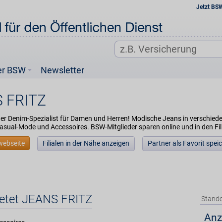
Jetzt BS
er BSW
Newsletter
 FRITZ
 der Denim-Spezialist für Damen und Herren! Modische Jeans in verschie
sual-Mode und Accessoires. BSW-Mitglieder sparen online und in den Fil
webseite
Filialen in der Nähe anzeigen
Partner als Favorit spei
ietet JEANS FRITZ
Stando
Anz