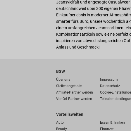
Jeansvielfalt und angesagte Casualwear z
deutschlandweit über 300 eigenen Filiale
Einkaufserlebnis in moderner Atmosphäre. 
smarter fürs Büro, unsere wöchentlich ak
einem umfangreichen Jeanssortiment eine
Kombinationsartikeln sowie eine perfekt
inspirieren von abwechslungsreichen Outf
Anlass und Geschmack!
BSW
Über uns
Impressum
Stellenangebote
Datenschutz
Affiliate-Partner werden
Cookie-Einstellung
Vor Ort Partner werden
Teilnahmebedingu
Vorteilswelten
Auto
Essen & Trinken
Beauty
Finanzen