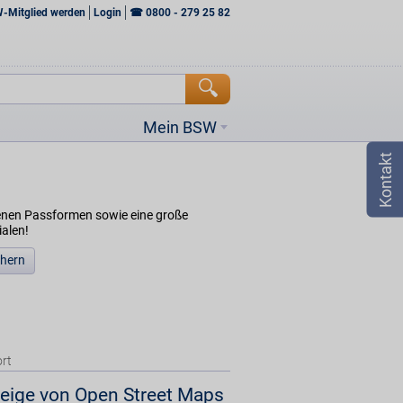
W-Mitglied werden
Login
☎
0800 - 279 25 82
Mein BSW
denen Passformen sowie eine große
ialen!
chern
rt
eige von Open Street Maps