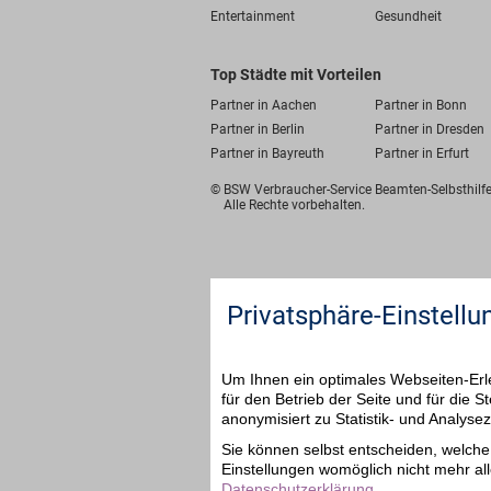
Entertainment
Gesundheit
Top Städte mit Vorteilen
Partner in Aachen
Partner in Bonn
Partner in Berlin
Partner in Dresden
Partner in Bayreuth
Partner in Erfurt
© BSW Verbraucher-Service
Beamten-Selbsthil
Alle Rechte vorbehalten.
Privatsphäre-Einstellu
Um Ihnen ein optimales Webseiten-Erle
für den Betrieb der Seite und für die
anonymisiert zu Statistik- und Analys
Sie können selbst entscheiden, welche 
Einstellungen womöglich nicht mehr all
Datenschutzerklärung
.