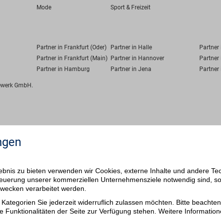
Mode
Sport & Freizeit
Partner in Frankfurt (Oder)
Partner in Halle
Partner
Partner in Frankfurt (Main)
Partner in Hannover
Partner 
Partner in Hamburg
Partner in Jena
Partner 
fewerk GmbH.
ngen
bnis zu bieten verwenden wir Cookies, externe Inhalte und andere Te
 Steuerung unserer kommerziellen Unternehmensziele notwendig sind, s
ezwecken verarbeitet werden.
Kategorien Sie jederzeit widerruflich zulassen möchten. Bitte beachten 
e Funktionalitäten der Seite zur Verfügung stehen. Weitere Information