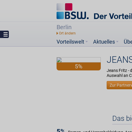
Berlin
Vorteilswelt
Aktuelles
Üb
JEANS
5%
Jeans Fritz -
Auswahl an Ca
Zur Partner
Das b
5%