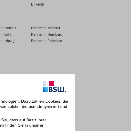
LinkedIn
 in Koblenz
Partner in Münster
in Köln
Partner in Nürnberg
in Leipzig
Partner in Potsdam
chnologien. Dazu zählen Cookies, die
owie solche, die pseudonymisiert und
Sie, dass auf Basis Ihrer
en finden Sie in unserer