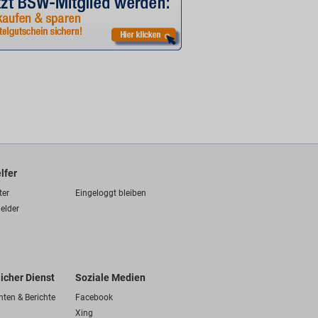
lfer
ter
Eingeloggt bleiben
elder
licher Dienst
Soziale Medien
hten & Berichte
Facebook
Xing