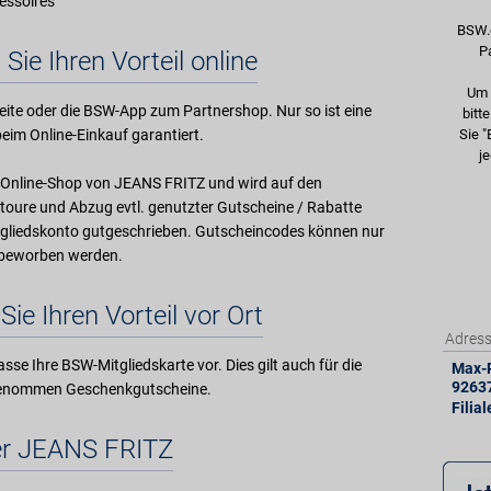
essoires
BSW.
P
 Sie Ihren Vorteil online
Um 
ite oder die BSW-App zum Partnershop. Nur so ist eine
bitt
eim Online-Einkauf garantiert.
Sie "
je
im Online-Shop von JEANS FRITZ und wird auf den
oure und Abzug evtl. genutzter Gutscheine / Rabatte
gliedskonto gutgeschrieben. Gutscheincodes können nur
W beworben werden.
Sie Ihren Vorteil vor Ort
Adres
sse Ihre BSW-Mitgliedskarte vor. Dies gilt auch für die
Max-R
9263
genommen Geschenkgutscheine.
Filia
r JEANS FRITZ