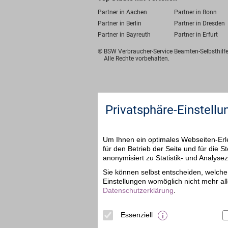
Partner in Aachen
Partner in Bonn
Partner in Berlin
Partner in Dresden
Partner in Bayreuth
Partner in Erfurt
© BSW Verbraucher-Service
Beamten-Selbsthil
Alle Rechte vorbehalten.
Privatsphäre-Einstellu
Um Ihnen ein optimales Webseiten-Erle
für den Betrieb der Seite und für die
anonymisiert zu Statistik- und Analys
Sie können selbst entscheiden, welche 
Einstellungen womöglich nicht mehr all
Datenschutzerklärung
.
Essenziell