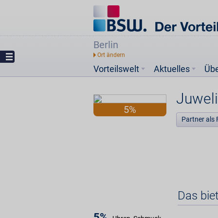
Berlin
Vorteilswelt
Aktuelles
Üb
Juwel
5%
Partner als 
Das bie
5%