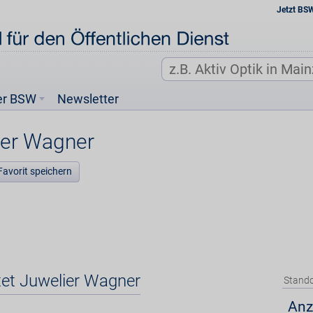
Jetzt BS
er BSW
Newsletter
ier Wagner
Favorit speichern
tet Juwelier Wagner
Stando
Anz