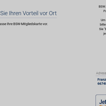
BSW.
P
Sie Ihren Vorteil vor Ort
Um 
asse Ihre BSW-Mitgliedskarte vor.
bitt
Sie "
je
Adres
Franz
6674