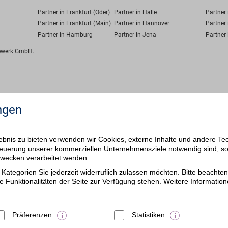
Partner in Frankfurt (Oder)
Partner in Halle
Partner
Partner in Frankfurt (Main)
Partner in Hannover
Partner 
Partner in Hamburg
Partner in Jena
Partner 
fewerk GmbH.
ngen
bnis zu bieten verwenden wir Cookies, externe Inhalte und andere Te
 Steuerung unserer kommerziellen Unternehmensziele notwendig sind, s
ezwecken verarbeitet werden.
Kategorien Sie jederzeit widerruflich zulassen möchten. Bitte beachten 
e Funktionalitäten der Seite zur Verfügung stehen. Weitere Information
Präferenzen
Statistiken