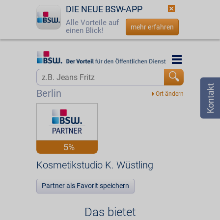
DIE NEUE BSW-APP
Alle Vorteile auf
mehr erfahren
einen Blick!
Startseite
Startseite
Jetzt BSW-Mitglied werden
Vorteilswelt
Berlin
Login
Partner
☎
0800 - 279 25 82
Kosmetikstudio K. Wüstling
5%
Kosmetikstudio K. Wüstling
Partner als Favorit speichern
Das bietet