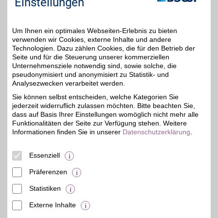
Einstellungen
jederzeit über die Cookie-Einstellungen im
unteren Seitenbereich ändern.
Um Ihnen ein optimales Webseiten-Erlebnis zu bieten
Einstellungen anpassen
verwenden wir Cookies, externe Inhalte und andere
Technologien. Dazu zählen Cookies, die für den Betrieb der
Seite und für die Steuerung unserer kommerziellen
Unternehmensziele notwendig sind, sowie solche, die
pseudonymisiert und anonymisiert zu Statistik- und
Adresse
Analysezwecken verarbeitet werden.
Härtelstr. 25
Sie können selbst entscheiden, welche Kategorien Sie
04107
Leipzig
jederzeit widerruflich zulassen möchten. Bitte beachten Sie,
dass auf Basis Ihrer Einstellungen womöglich nicht mehr alle
Funktionalitäten der Seite zur Verfügung stehen. Weitere
Informationen finden Sie in unserer
Datenschutzerklärung
.
Essenziell
Präferenzen
Statistiken
Externe Inhalte
© BSW Verbraucher-Service