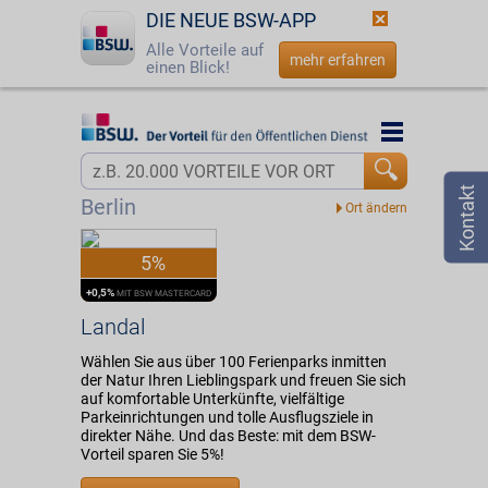
DIE NEUE BSW-APP
Alle Vorteile auf
mehr erfahren
einen Blick!
Startseite
Startseite
Jetzt BSW-Mitglied werden
Vorteilswelt
Berlin
Login
Partner
5%
☎
0800 - 279 25 82
Landal
+0,5%
MIT BSW MASTERCARD
Landal
Wählen Sie aus über 100 Ferienparks inmitten
der Natur Ihren Lieblingspark und freuen Sie sich
auf komfortable Unterkünfte, vielfältige
Parkeinrichtungen und tolle Ausflugsziele in
direkter Nähe. Und das Beste: mit dem BSW-
Vorteil sparen Sie 5%!