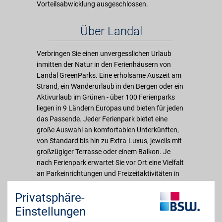
Vorteilsabwicklung ausgeschlossen.
Über Landal
Verbringen Sie einen unvergesslichen Urlaub
inmitten der Natur in den Ferienhäusern von
Landal GreenParks. Eine erholsame Auszeit am
Strand, ein Wanderurlaub in den Bergen oder ein
Aktivurlaub im Grünen - über 100 Ferienparks
liegen in 9 Ländern Europas und bieten für jeden
das Passende. Jeder Ferienpark bietet eine
große Auswahl an komfortablen Unterkünften,
von Standard bis hin zu Extra-Luxus, jeweils mit
großzügiger Terrasse oder einem Balkon. Je
nach Ferienpark erwartet Sie vor Ort eine Vielfalt
an Parkeinrichtungen und Freizeitaktivitäten in
unmittelbarer Nähe Ihrer Unterkunft, wie
Privatsphäre-
Schwimmbad, Indoor-Spielparadies oder
Restaurant.
Einstellungen
Zwölf Parks liegen zudem in den bekanntesten