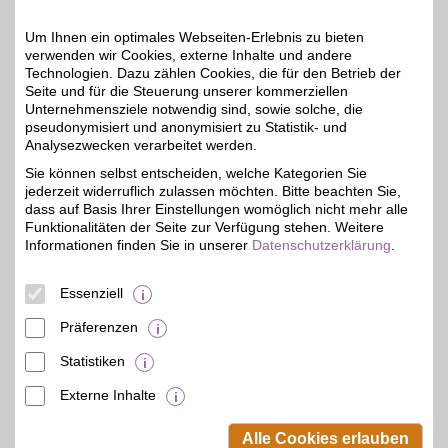
Skigebieten Österreichs, Tschechiens,
Deutschlands und der Schweiz und sind somit
Um Ihnen ein optimales Webseiten-Erlebnis zu bieten
verwenden wir Cookies, externe Inhalte und andere
auch eine perfekte Reisedestination im Winter.
Technologien. Dazu zählen Cookies, die für den Betrieb der
Hier kommen Winter(sport)urlauber voll auf ihre
Seite und für die Steuerung unserer kommerziellen
Kosten!
Unternehmensziele notwendig sind, sowie solche, die
pseudonymisiert und anonymisiert zu Statistik- und
Analysezwecken verarbeitet werden.
Merkmale
Sie können selbst entscheiden, welche Kategorien Sie
jederzeit widerruflich zulassen möchten. Bitte beachten Sie,
dass auf Basis Ihrer Einstellungen womöglich nicht mehr alle
Funktionalitäten der Seite zur Verfügung stehen. Weitere
Informationen finden Sie in unserer
Datenschutzerklärung
.
Essenziell
Präferenzen
Statistiken
Externe Inhalte
© BSW Verbraucher-Service
Beamten-Selbsthilfewerk GmbH.
Alle Cookies erlauben