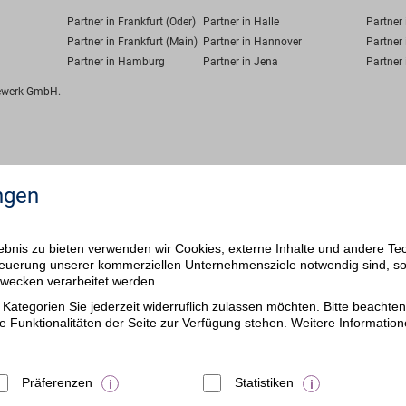
Partner in Frankfurt (Oder)
Partner in Halle
Partner
Partner in Frankfurt (Main)
Partner in Hannover
Partner 
Partner in Hamburg
Partner in Jena
Partner 
fewerk GmbH.
ngen
bnis zu bieten verwenden wir Cookies, externe Inhalte und andere Te
 Steuerung unserer kommerziellen Unternehmensziele notwendig sind, s
ezwecken verarbeitet werden.
Kategorien Sie jederzeit widerruflich zulassen möchten. Bitte beachten 
e Funktionalitäten der Seite zur Verfügung stehen. Weitere Information
Präferenzen
Statistiken