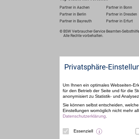
Partner in Aachen
Partner in Bonn
Partner in Berlin
Partner in Dresden
Partner in Bayreuth
Partner in Erfurt
© BSW Verbraucher-Service
Beamten-Selbsthil
Alle Rechte vorbehalten.
Privatsphäre-Einstellu
Um Ihnen ein optimales Webseiten-Erle
für den Betrieb der Seite und für die
anonymisiert zu Statistik- und Analys
Sie können selbst entscheiden, welche 
Einstellungen womöglich nicht mehr all
Datenschutzerklärung
.
Essenziell