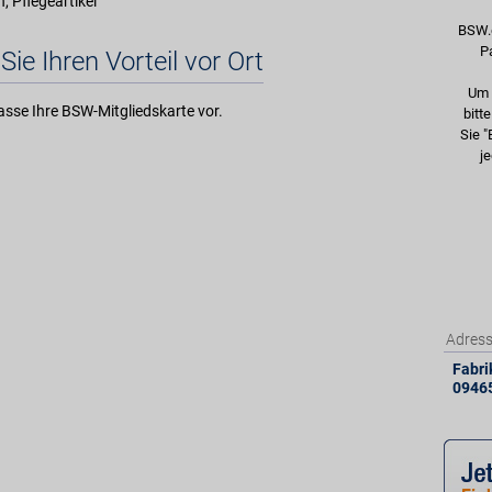
 Pflegeartikel
BSW.
P
Sie Ihren Vorteil vor Ort
Um 
asse Ihre BSW-Mitgliedskarte vor.
bitt
Sie "
je
Adres
Fabrik
0946