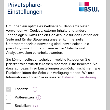
jederzeit über die Cookie-Einstellungen im
Privatsphäre-
unteren Seitenbereich ändern.
Einstellungen
Einstellungen anpassen
Um Ihnen ein optimales Webseiten-Erlebnis zu bieten
verwenden wir Cookies, externe Inhalte und andere
Technologien. Dazu zählen Cookies, die für den Betrieb der
Seite und für die Steuerung unserer kommerziellen
Adresse
Unternehmensziele notwendig sind, sowie solche, die
pseudonymisiert und anonymisiert zu Statistik- und
Heilbronner Str. 10
Analysezwecken verarbeitet werden.
71665
Vaihingen
Filialen in der Nähe
Sie können selbst entscheiden, welche Kategorien Sie
Telefon
0 70 42 / 94 13 57
jederzeit widerruflich zulassen möchten. Bitte beachten Sie,
dass auf Basis Ihrer Einstellungen womöglich nicht mehr alle
Funktionalitäten der Seite zur Verfügung stehen. Weitere
Informationen finden Sie in unserer
Datenschutzerklärung
.
Essenziell
Präferenzen
Statistiken