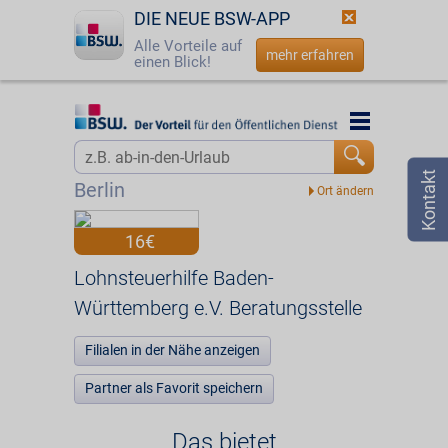
DIE NEUE BSW-APP
Alle Vorteile auf
mehr erfahren
einen Blick!
Startseite
Startseite
Jetzt BSW-Mitglied werden
Vorteilswelt
Berlin
Login
Partner
16€
☎
0800 - 279 25 82
Lohnsteuerhilfe Baden-Württemberg e.V.
Lohnsteuerhilfe Baden-
Württemberg e.V. Beratungsstelle
Beratungsstelle
Filialen in der Nähe anzeigen
Partner als Favorit speichern
Das bietet