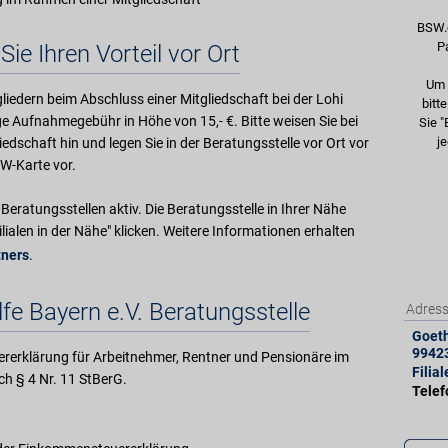
BSW.
P
Sie Ihren Vorteil vor Ort
Um 
gliedern beim Abschluss einer Mitgliedschaft bei der Lohi
bitt
ige Aufnahmegebühr in Höhe von 15,- €. Bitte weisen Sie bei
Sie "
je
dschaft hin und legen Sie in der Beratungsstelle vor Ort vor
W-Karte vor.
Beratungsstellen aktiv. Die Beratungsstelle in Ihrer Nähe
ilialen in der Nähe" klicken. Weitere Informationen erhalten
ners
.
fe Bayern e.V. Beratungsstelle
Adres
Goeth
9942
euererklärung für Arbeitnehmer, Rentner und Pensionäre im
Filia
h § 4 Nr. 11 StBerG.
Tele