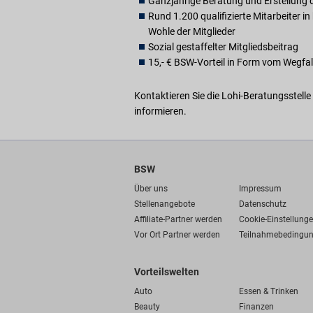
Ganzjährige Beratung und Erstellung
Rund 1.200 qualifizierte Mitarbeiter 
Wohle der Mitglieder
Sozial gestaffelter Mitgliedsbeitrag
15,- € BSW-Vorteil in Form vom Wegfa
Kontaktieren Sie die Lohi-Beratungsstelle
informieren.
BSW
Über uns
Impressum
Stellenangebote
Datenschutz
Affiliate-Partner werden
Cookie-Einstellung
Vor Ort Partner werden
Teilnahmebedingu
Vorteilswelten
Auto
Essen & Trinken
Beauty
Finanzen