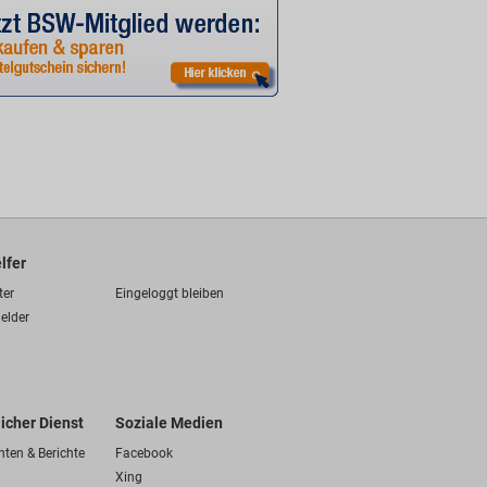
lfer
ter
Eingeloggt bleiben
elder
licher Dienst
Soziale Medien
hten & Berichte
Facebook
Xing