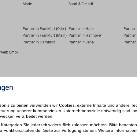
Mode
Sport & Freizeit
Partner in Frankfurt (Oder)
Partner in Halle
Partner
Partner in Frankfurt (Main)
Partner in Hannover
Partner 
Partner in Hamburg
Partner in Jena
Partner 
fewerk GmbH.
ngen
bnis zu bieten verwenden wir Cookies, externe Inhalte und andere Te
 Steuerung unserer kommerziellen Unternehmensziele notwendig sind, s
ezwecken verarbeitet werden.
Kategorien Sie jederzeit widerruflich zulassen möchten. Bitte beachten 
e Funktionalitäten der Seite zur Verfügung stehen. Weitere Information