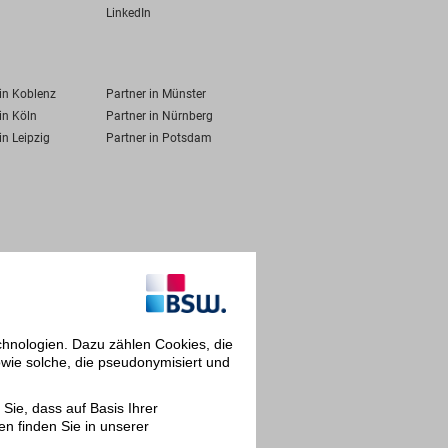
LinkedIn
 in Koblenz
Partner in Münster
in Köln
Partner in Nürnberg
in Leipzig
Partner in Potsdam
chnologien. Dazu zählen Cookies, die
owie solche, die pseudonymisiert und
Sie, dass auf Basis Ihrer
en finden Sie in unserer