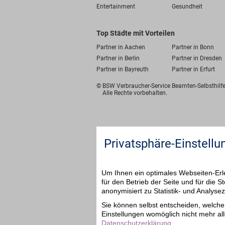
Entertainment
Gesundheit
Top Städte mit Vorteilen
Partner in Aachen
Partner in Bonn
Partner in Berlin
Partner in Dresden
Partner in Bayreuth
Partner in Erfurt
© BSW Verbraucher-Service
Beamten-Selbsthil
Alle Rechte vorbehalten.
Privatsphäre-Einstellu
Um Ihnen ein optimales Webseiten-Erle
für den Betrieb der Seite und für die
anonymisiert zu Statistik- und Analys
Sie können selbst entscheiden, welche 
Einstellungen womöglich nicht mehr all
Datenschutzerklärung
.