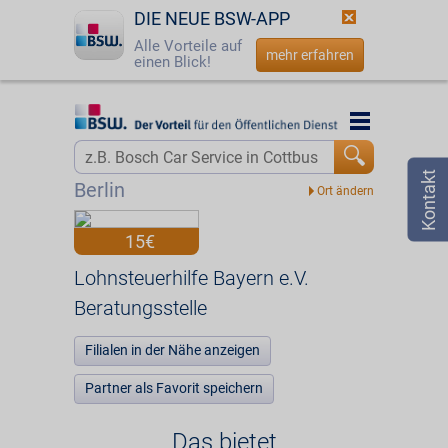
DIE NEUE BSW-APP
Alle Vorteile auf
mehr erfahren
einen Blick!
Startseite
Startseite
Jetzt BSW-Mitglied werden
Vorteilswelt
Berlin
Login
Partner
15€
☎
0800 - 279 25 82
Lohnsteuerhilfe Bayern e.V. Beratungsstelle
Lohnsteuerhilfe Bayern e.V.
Beratungsstelle
Filialen in der Nähe anzeigen
Partner als Favorit speichern
Das bietet