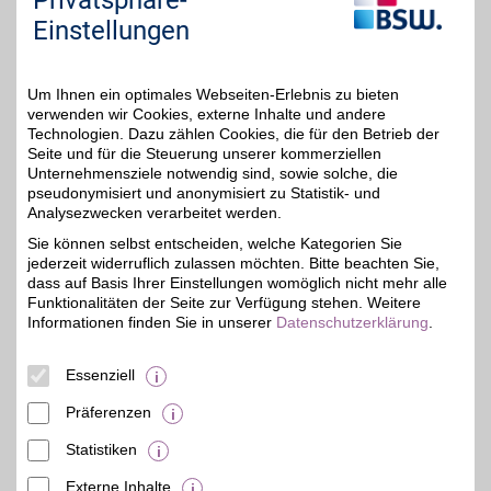
Privatsphäre-
unteren Seitenbereich ändern.
Einstellungen
Einstellungen anpassen
Um Ihnen ein optimales Webseiten-Erlebnis zu bieten
verwenden wir Cookies, externe Inhalte und andere
Technologien. Dazu zählen Cookies, die für den Betrieb der
Seite und für die Steuerung unserer kommerziellen
Adresse
Unternehmensziele notwendig sind, sowie solche, die
pseudonymisiert und anonymisiert zu Statistik- und
Ludwig-Wucherer-Str. 57
Analysezwecken verarbeitet werden.
06108
Halle
Filialen in der Nähe
Sie können selbst entscheiden, welche Kategorien Sie
Telefon
03 45 / 2 02 15 20
jederzeit widerruflich zulassen möchten. Bitte beachten Sie,
dass auf Basis Ihrer Einstellungen womöglich nicht mehr alle
Funktionalitäten der Seite zur Verfügung stehen. Weitere
Informationen finden Sie in unserer
Datenschutzerklärung
.
Essenziell
Präferenzen
Statistiken
Externe Inhalte