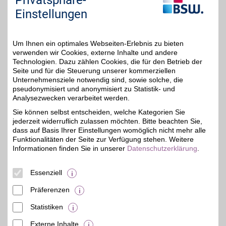
Privatsphäre-
unteren Seitenbereich ändern.
Einstellungen
Einstellungen anpassen
Um Ihnen ein optimales Webseiten-Erlebnis zu bieten
verwenden wir Cookies, externe Inhalte und andere
Technologien. Dazu zählen Cookies, die für den Betrieb der
Seite und für die Steuerung unserer kommerziellen
Adresse
Unternehmensziele notwendig sind, sowie solche, die
pseudonymisiert und anonymisiert zu Statistik- und
Germersheimer Str. 125
Analysezwecken verarbeitet werden.
90469
Nürnberg
Filialen in der Nähe
Sie können selbst entscheiden, welche Kategorien Sie
Telefon
09 11 / 95 32 22 01
jederzeit widerruflich zulassen möchten. Bitte beachten Sie,
dass auf Basis Ihrer Einstellungen womöglich nicht mehr alle
Funktionalitäten der Seite zur Verfügung stehen. Weitere
Informationen finden Sie in unserer
Datenschutzerklärung
.
Essenziell
Präferenzen
Statistiken
Externe Inhalte