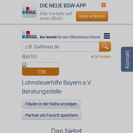
DIE NEUE BSW-APP
Alle Vorteile auf
mehr erfahren
einen Blick!
Startseite
Startseite
Jetzt BSW-Mitglied werden
Vorteilswelt
Berlin
Login
Partner
15€
☎
0800 - 279 25 82
Lohnsteuerhilfe Bayern e.V. Beratungsstelle
Lohnsteuerhilfe Bayern e.V.
Beratungsstelle
Filialen in der Nähe anzeigen
Partner als Favorit speichern
Das bietet