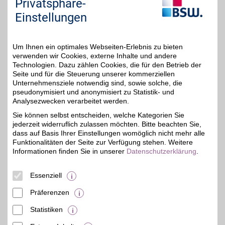
Privatsphäre-
Sie "Externe Inhalte". Diese Auswahl können Sie
Einstellungen
jederzeit über die Cookie-Einstellungen im
unteren Seitenbereich ändern.
Um Ihnen ein optimales Webseiten-Erlebnis zu bieten
Einstellungen anpassen
verwenden wir Cookies, externe Inhalte und andere
Technologien. Dazu zählen Cookies, die für den Betrieb der
Seite und für die Steuerung unserer kommerziellen
Unternehmensziele notwendig sind, sowie solche, die
pseudonymisiert und anonymisiert zu Statistik- und
Analysezwecken verarbeitet werden.
Adresse
Gohliser Str. 24
Sie können selbst entscheiden, welche Kategorien Sie
04155
Leipzig
jederzeit widerruflich zulassen möchten. Bitte beachten Sie,
dass auf Basis Ihrer Einstellungen womöglich nicht mehr alle
Funktionalitäten der Seite zur Verfügung stehen. Weitere
Informationen finden Sie in unserer
Datenschutzerklärung
.
Essenziell
Präferenzen
Statistiken