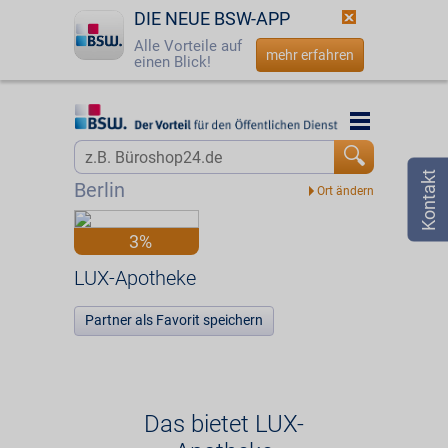
DIE NEUE BSW-APP
Alle Vorteile auf
mehr erfahren
einen Blick!
Startseite
Startseite
Jetzt BSW-Mitglied werden
Vorteilswelt
Berlin
Login
Partner
3%
☎
0800 - 279 25 82
LUX-Apotheke
LUX-Apotheke
Partner als Favorit speichern
Das bietet LUX-