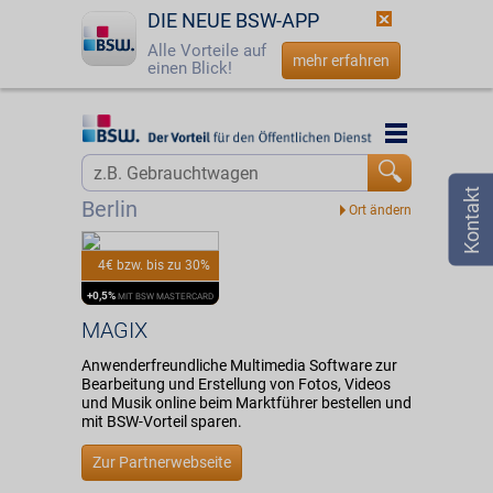
DIE NEUE BSW-APP
Alle Vorteile auf
mehr erfahren
einen Blick!
Startseite
Startseite
Jetzt BSW-Mitglied werden
Vorteilswelt
Berlin
Login
Partner
4€ bzw. bis zu 30%
☎
0800 - 279 25 82
MAGIX
+0,5%
MIT BSW MASTERCARD
MAGIX
Anwenderfreundliche Multimedia Software zur
Bearbeitung und Erstellung von Fotos, Videos
und Musik online beim Marktführer bestellen und
mit BSW-Vorteil sparen.
Zur Partnerwebseite