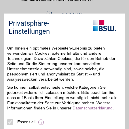
Über MAGIX
Privatsphäre-
MAGIX bietet Software für Foto-, Video und
Einstellungen
Musikbearbeitung. Sowohl Einsteiger als auch
professionelle Anwender finden bei MAGIX
passende Lösungen zur Erstellung, Gestaltung,
Um Ihnen ein optimales Webseiten-Erlebnis zu bieten
verwenden wir Cookies, externe Inhalte und andere
Archivierung und Präsentation von Videos,
Technologien. Dazu zählen Cookies, die für den Betrieb der
Musik, Fotos, Grafiken oder Webseiten für ein
Seite und für die Steuerung unserer kommerziellen
herausragendes Preis-Leisungs-Verhältnis.
Unternehmensziele notwendig sind, sowie solche, die
pseudonymisiert und anonymisiert zu Statistik- und
Analysezwecken verarbeitet werden.
Merkmale
Sie können selbst entscheiden, welche Kategorien Sie
jederzeit widerruflich zulassen möchten. Bitte beachten Sie,
dass auf Basis Ihrer Einstellungen womöglich nicht mehr alle
Funktionalitäten der Seite zur Verfügung stehen. Weitere
Informationen finden Sie in unserer
Datenschutzerklärung
.
Essenziell