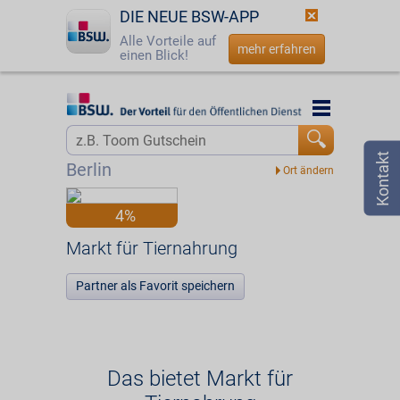
DIE NEUE BSW-APP
Alle Vorteile auf
mehr erfahren
einen Blick!
Startseite
Startseite
Jetzt BSW-Mitglied werden
Vorteilswelt
Berlin
Login
Partner
4%
☎
0800 - 279 25 82
Markt für Tiernahrung
Markt für Tiernahrung
Partner als Favorit speichern
Das bietet Markt für