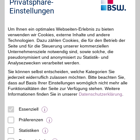
Privatsphäre-
Sie "Externe Inhalte". Diese Auswahl können Sie
Einstellungen
jederzeit über die Cookie-Einstellungen im
unteren Seitenbereich ändern.
Um Ihnen ein optimales Webseiten-Erlebnis zu bieten
Einstellungen anpassen
verwenden wir Cookies, externe Inhalte und andere
Technologien. Dazu zählen Cookies, die für den Betrieb der
Seite und für die Steuerung unserer kommerziellen
Unternehmensziele notwendig sind, sowie solche, die
pseudonymisiert und anonymisiert zu Statistik- und
Analysezwecken verarbeitet werden.
Adresse
An den Loddenbüschen 93
Sie können selbst entscheiden, welche Kategorien Sie
48155
Münster
jederzeit widerruflich zulassen möchten. Bitte beachten Sie,
dass auf Basis Ihrer Einstellungen womöglich nicht mehr alle
Funktionalitäten der Seite zur Verfügung stehen. Weitere
Informationen finden Sie in unserer
Datenschutzerklärung
.
Essenziell
Präferenzen
Statistiken