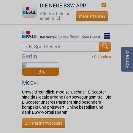
DIE NEUE BSW-APP
Alle Vorteile auf
mehr erfahren
einen Blick!
Startseite
Startseite
Jetzt BSW-Mitglied werden
Vorteilswelt
Berlin
Login
Partner
8%
☎
0800 - 279 25 82
Moovi
Moovi
Umweltfreundlich, modisch, schnell: E-Scooter
sind das ideale urbane Fortbewegungsmittel. Die
E-Scooter unseres Partners sind besonders
kompakt und preiswert. Online bestellen und
dank BSW-Vorteil sparen.
Zur Partnerwebseite