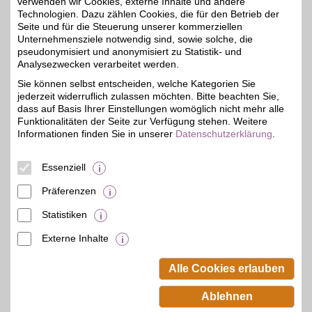
verwenden wir Cookies, externe Inhalte und andere
perfekten E-Scooters: Leicht, schnell,
Technologien. Dazu zählen Cookies, die für den Betrieb der
umweltfreundlich. Mit Straßenzulassung.
Seite und für die Steuerung unserer kommerziellen
Erschwinglicher Preis.
Unternehmensziele notwendig sind, sowie solche, die
pseudonymisiert und anonymisiert zu Statistik- und
Analysezwecken verarbeitet werden.
Merkmale
Sie können selbst entscheiden, welche Kategorien Sie
jederzeit widerruflich zulassen möchten. Bitte beachten Sie,
dass auf Basis Ihrer Einstellungen womöglich nicht mehr alle
Funktionalitäten der Seite zur Verfügung stehen. Weitere
Informationen finden Sie in unserer
Datenschutzerklärung
.
Essenziell
Präferenzen
Statistiken
Externe Inhalte
© BSW Verbraucher-Service
Beamten-Selbsthilfewerk GmbH.
Alle Cookies erlauben
Alle Rechte vorbehalten.
Ablehnen