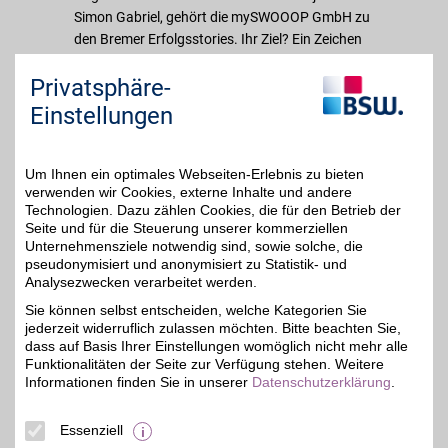
Simon Gabriel, gehört die mySWOOOP GmbH zu
den Bremer Erfolgsstories. Ihr Ziel? Ein Zeichen
für den nachhaltigen Umgang mit Technik zu
Privatsphäre-
setzen und den Menschen einen einfachen
Zugang zu refurbished Elektronik zu bieten. Über
Einstellungen
die eigens entwickelte Online-Plattform können
Kunden und Kundinnen daher neue, gebrauchte
und refurbished Geräte zu günstigen Preisen
Um Ihnen ein optimales Webseiten-Erlebnis zu bieten
verwenden wir Cookies, externe Inhalte und andere
kaufen und ihre alte Technik zu fairen
Technologien. Dazu zählen Cookies, die für den Betrieb der
Bestpreisen schnell, einfach und sicher
Seite und für die Steuerung unserer kommerziellen
verkaufen.
Unternehmensziele notwendig sind, sowie solche, die
pseudonymisiert und anonymisiert zu Statistik- und
Analysezwecken verarbeitet werden.
Merkmale
Sie können selbst entscheiden, welche Kategorien Sie
jederzeit widerruflich zulassen möchten. Bitte beachten Sie,
dass auf Basis Ihrer Einstellungen womöglich nicht mehr alle
Funktionalitäten der Seite zur Verfügung stehen. Weitere
Informationen finden Sie in unserer
Datenschutzerklärung
.
Essenziell