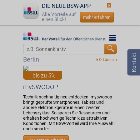
DIE NEUE BSW-APP
Alle Vorteile auf
mehr erfahren
einen Blick!
Startseite
Startseite
Jetzt BSW-Mitglied werden
Vorteilswelt
Berlin
Login
Partner
bis zu 5%
☎
0800 - 279 25 82
mySWOOOP
mySWOOOP
Technik nachhaltig neu entdecken. myswooop
bringt geprüfte Smartphones, Tablets und
andere Elektronikgeräte in einen zweiten
Lebenszyklus. So sparen Sie Ressourcen und
erhalten hochwertige Technik zu attraktiven
Konditionen. Mit BSW-Vorteil wird Ihre Auswahl
noch smarter.