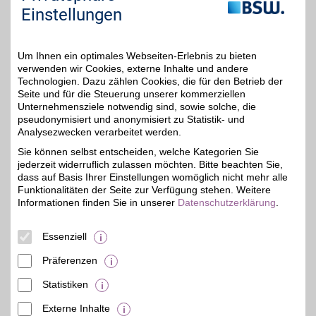
Sie "Externe Inhalte". Diese Auswahl können Sie
Einstellungen
jederzeit über die Cookie-Einstellungen im
unteren Seitenbereich ändern.
Um Ihnen ein optimales Webseiten-Erlebnis zu bieten
Einstellungen anpassen
verwenden wir Cookies, externe Inhalte und andere
Technologien. Dazu zählen Cookies, die für den Betrieb der
Seite und für die Steuerung unserer kommerziellen
Unternehmensziele notwendig sind, sowie solche, die
pseudonymisiert und anonymisiert zu Statistik- und
Adresse
Analysezwecken verarbeitet werden.
Dreieck 8
Sie können selbst entscheiden, welche Kategorien Sie
53111
Bonn
jederzeit widerruflich zulassen möchten. Bitte beachten Sie,
dass auf Basis Ihrer Einstellungen womöglich nicht mehr alle
Funktionalitäten der Seite zur Verfügung stehen. Weitere
Informationen finden Sie in unserer
Datenschutzerklärung
.
Essenziell
Präferenzen
Statistiken
Externe Inhalte