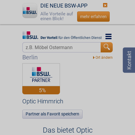
DIE NEUE BSW-APP
Alle Vorteile auf
mehr erfahren
einen Blick!
Startseite
Startseite
Jetzt BSW-Mitglied werden
Vorteilswelt
Berlin
Login
Partner
☎
0800 - 279 25 82
Optic Himmrich
5%
Optic Himmrich
Partner als Favorit speichern
Das bietet Optic