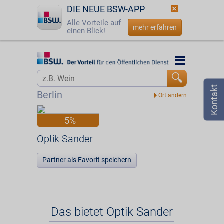
DIE NEUE BSW-APP
Alle Vorteile auf
mehr erfahren
einen Blick!
Startseite
Startseite
Jetzt BSW-Mitglied werden
Vorteilswelt
Berlin
Login
Partner
5%
☎
0800 - 279 25 82
Optik Sander
Optik Sander
Partner als Favorit speichern
Das bietet Optik Sander