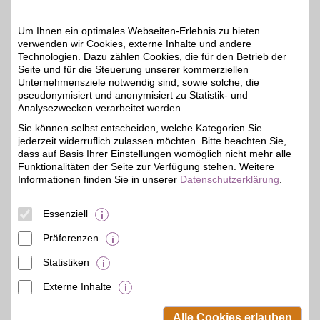
unteren Seitenbereich ändern.
Um Ihnen ein optimales Webseiten-Erlebnis zu bieten
Einstellungen anpassen
verwenden wir Cookies, externe Inhalte und andere
Technologien. Dazu zählen Cookies, die für den Betrieb der
Seite und für die Steuerung unserer kommerziellen
Unternehmensziele notwendig sind, sowie solche, die
pseudonymisiert und anonymisiert zu Statistik- und
Analysezwecken verarbeitet werden.
Adresse
Große Steinstr. 29a
Sie können selbst entscheiden, welche Kategorien Sie
06108
Halle
jederzeit widerruflich zulassen möchten. Bitte beachten Sie,
dass auf Basis Ihrer Einstellungen womöglich nicht mehr alle
Funktionalitäten der Seite zur Verfügung stehen. Weitere
Informationen finden Sie in unserer
Datenschutzerklärung
.
Essenziell
Präferenzen
Statistiken
Externe Inhalte
© BSW Verbraucher-Service
Beamten-Selbsthilfewerk GmbH.
Alle Cookies erlauben