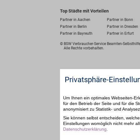
Top Städte mit Vorteilen
Partner in Aachen
Partner in Bonn
Partner in Berlin
Partner in Dresden
Partner in Bayreuth
Partner in Erfurt
© BSW Verbraucher-Service
Beamten-Selbsthil
Alle Rechte vorbehalten.
Privatsphäre-Einstellu
Um Ihnen ein optimales Webseiten-Erle
für den Betrieb der Seite und für die
anonymisiert zu Statistik- und Analys
Sie können selbst entscheiden, welche 
Einstellungen womöglich nicht mehr all
Datenschutzerklärung
.