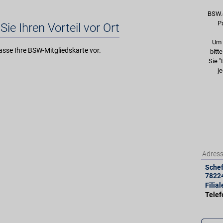
BSW.
P
Sie Ihren Vorteil vor Ort
Um 
asse Ihre BSW-Mitgliedskarte vor.
bitt
Sie "
je
Adres
Schef
7822
Filia
Tele