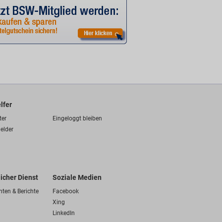
lfer
ter
Eingeloggt bleiben
elder
licher Dienst
Soziale Medien
hten & Berichte
Facebook
Xing
LinkedIn