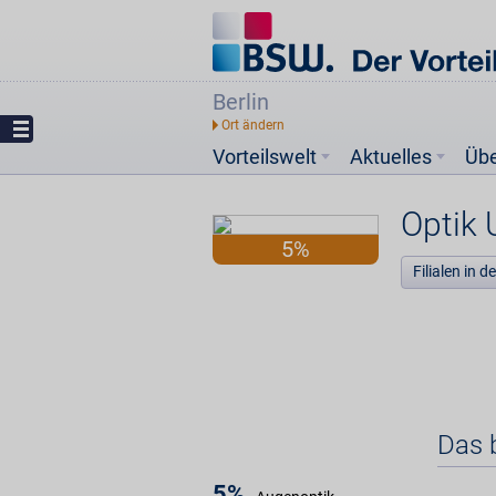
Berlin
Vorteilswelt
Aktuelles
Üb
Optik 
5%
Filialen in 
Das b
5%