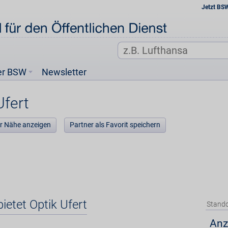
Jetzt BS
er BSW
Newsletter
Ufert
der Nähe anzeigen
Partner als Favorit speichern
ietet Optik Ufert
Stando
Anz