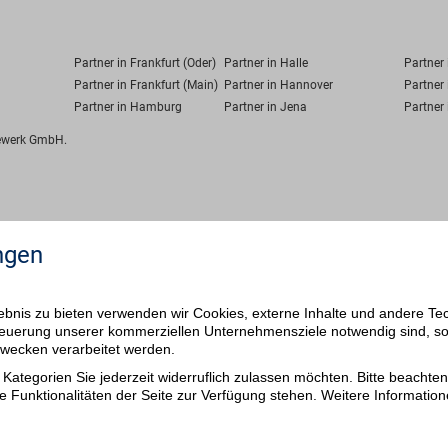
Partner in Frankfurt (Oder)
Partner in Halle
Partner
Partner in Frankfurt (Main)
Partner in Hannover
Partner 
Partner in Hamburg
Partner in Jena
Partner 
fewerk GmbH.
ngen
bnis zu bieten verwenden wir Cookies, externe Inhalte und andere Te
 Steuerung unserer kommerziellen Unternehmensziele notwendig sind, s
ezwecken verarbeitet werden.
Kategorien Sie jederzeit widerruflich zulassen möchten. Bitte beachten 
e Funktionalitäten der Seite zur Verfügung stehen. Weitere Information