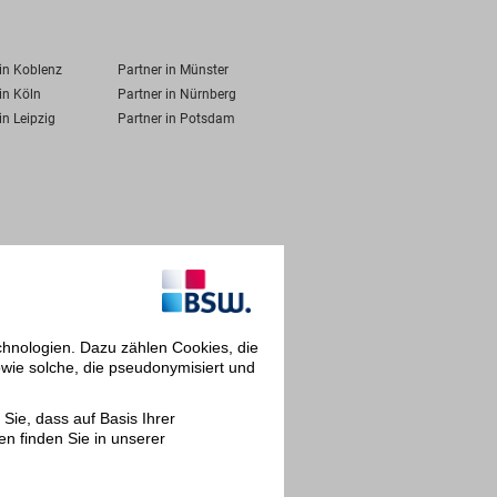
 in Koblenz
Partner in Münster
in Köln
Partner in Nürnberg
in Leipzig
Partner in Potsdam
chnologien. Dazu zählen Cookies, die
owie solche, die pseudonymisiert und
Sie, dass auf Basis Ihrer
en finden Sie in unserer