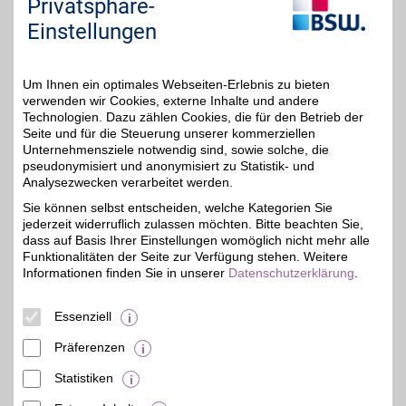
Privatsphäre-
Sie "Externe Inhalte". Diese Auswahl können Sie
Einstellungen
jederzeit über die Cookie-Einstellungen im
unteren Seitenbereich ändern.
Um Ihnen ein optimales Webseiten-Erlebnis zu bieten
Einstellungen anpassen
verwenden wir Cookies, externe Inhalte und andere
Technologien. Dazu zählen Cookies, die für den Betrieb der
Seite und für die Steuerung unserer kommerziellen
Unternehmensziele notwendig sind, sowie solche, die
pseudonymisiert und anonymisiert zu Statistik- und
Analysezwecken verarbeitet werden.
Adresse
Reuchlinweg 4
Sie können selbst entscheiden, welche Kategorien Sie
75378
Bad Liebenzell
jederzeit widerruflich zulassen möchten. Bitte beachten Sie,
dass auf Basis Ihrer Einstellungen womöglich nicht mehr alle
Funktionalitäten der Seite zur Verfügung stehen. Weitere
Informationen finden Sie in unserer
Datenschutzerklärung
.
Essenziell
Präferenzen
Statistiken