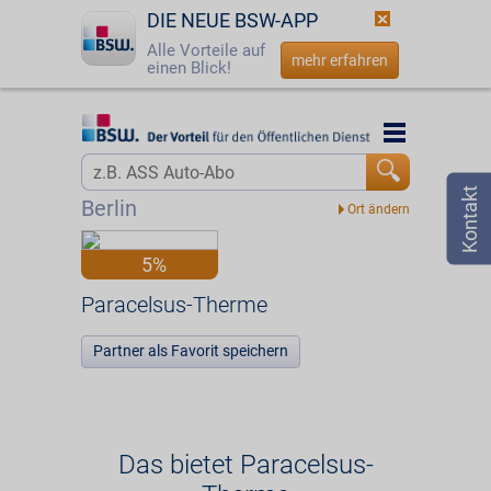
DIE NEUE BSW-APP
Alle Vorteile auf
mehr erfahren
einen Blick!
Startseite
Startseite
Jetzt BSW-Mitglied werden
Vorteilswelt
Berlin
Login
Partner
5%
☎
0800 - 279 25 82
Paracelsus-Therme
Paracelsus-Therme
Partner als Favorit speichern
Das bietet Paracelsus-