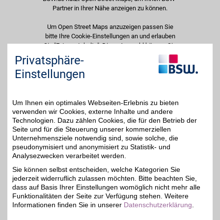
Partner in Ihrer Nähe anzeigen zu können.
Um Open Street Maps anzuzeigen passen Sie
bitte Ihre Cookie-Einstellungen an und erlauben
Sie "Externe Inhalte". Diese Auswahl können Sie
jederzeit über die Cookie-Einstellungen im
Privatsphäre-
unteren Seitenbereich ändern.
Einstellungen
Einstellungen anpassen
Um Ihnen ein optimales Webseiten-Erlebnis zu bieten
verwenden wir Cookies, externe Inhalte und andere
Technologien. Dazu zählen Cookies, die für den Betrieb der
Seite und für die Steuerung unserer kommerziellen
Adresse
Unternehmensziele notwendig sind, sowie solche, die
pseudonymisiert und anonymisiert zu Statistik- und
Peschelstr. 33
Analysezwecken verarbeitet werden.
Elbe-Park
01139
Dresden
Sie können selbst entscheiden, welche Kategorien Sie
Filialen in der Nähe
jederzeit widerruflich zulassen möchten. Bitte beachten Sie,
dass auf Basis Ihrer Einstellungen womöglich nicht mehr alle
Funktionalitäten der Seite zur Verfügung stehen. Weitere
Informationen finden Sie in unserer
Datenschutzerklärung
.