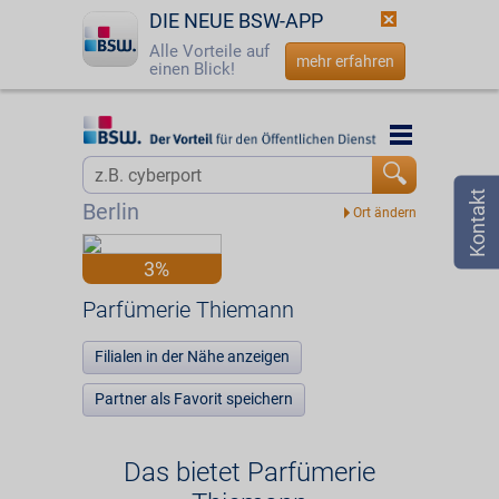
DIE NEUE BSW-APP
Alle Vorteile auf
mehr erfahren
einen Blick!
Startseite
Startseite
Jetzt BSW-Mitglied werden
Vorteilswelt
Berlin
Login
Partner
3%
☎
0800 - 279 25 82
Parfümerie Thiemann
Parfümerie Thiemann
Filialen in der Nähe anzeigen
Partner als Favorit speichern
Das bietet Parfümerie