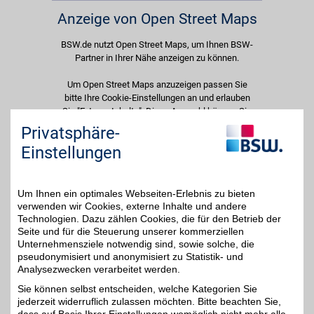
Anzeige von Open Street Maps
BSW.de nutzt Open Street Maps, um Ihnen BSW-
Partner in Ihrer Nähe anzeigen zu können.
Um Open Street Maps anzuzeigen passen Sie
bitte Ihre Cookie-Einstellungen an und erlauben
Sie "Externe Inhalte". Diese Auswahl können Sie
jederzeit über die Cookie-Einstellungen im
Privatsphäre-
unteren Seitenbereich ändern.
Einstellungen
Einstellungen anpassen
Um Ihnen ein optimales Webseiten-Erlebnis zu bieten
verwenden wir Cookies, externe Inhalte und andere
Technologien. Dazu zählen Cookies, die für den Betrieb der
Seite und für die Steuerung unserer kommerziellen
Adresse
Unternehmensziele notwendig sind, sowie solche, die
pseudonymisiert und anonymisiert zu Statistik- und
Clemensstr. 22-24
Analysezwecken verarbeitet werden.
56068
Koblenz
Filialen in der Nähe
Sie können selbst entscheiden, welche Kategorien Sie
Telefon
02 61 / 29 17 50 - 52
jederzeit widerruflich zulassen möchten. Bitte beachten Sie,