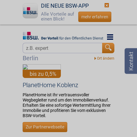
DIE NEUE BSW-APP
Alle Vorteile auf
mehr erfahren
einen Blick!
Startseite
Startseite
Jetzt BSW-Mitglied werden
Vorteilswelt
Berlin
Login
Partner
bis zu 0,5%
☎
0800 - 279 25 82
PlanetHome Koblenz
PlanetHome Koblenz
PlanetHome ist Ihr vertrauensvoller
Wegbegleiter rund um den Immobilienverkauf.
Erhalten Sie eine sofortige Wertermittlung Ihrer
Immobilie und profitieren Sie vom exklusiven
BSW-Vorteil.
Zur Partnerwebseite