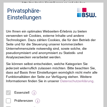
bitte Ihre Cookie-Einstellungen an und erlauben
Sie "Externe Inhalte". Diese Auswahl können Sie
Privatsphäre-
jederzeit über die Cookie-Einstellungen im
Einstellungen
unteren Seitenbereich ändern.
Einstellungen anpassen
Um Ihnen ein optimales Webseiten-Erlebnis zu bieten
verwenden wir Cookies, externe Inhalte und andere
Technologien. Dazu zählen Cookies, die für den Betrieb der
Seite und für die Steuerung unserer kommerziellen
Unternehmensziele notwendig sind, sowie solche, die
Adresse
pseudonymisiert und anonymisiert zu Statistik- und
Analysezwecken verarbeitet werden.
Europastr. 5
87700
Memmingen
Sie können selbst entscheiden, welche Kategorien Sie
Filialen in der Nähe
jederzeit widerruflich zulassen möchten. Bitte beachten Sie,
dass auf Basis Ihrer Einstellungen womöglich nicht mehr alle
Funktionalitäten der Seite zur Verfügung stehen. Weitere
Informationen finden Sie in unserer
Datenschutzerklärung
.
Essenziell
Präferenzen