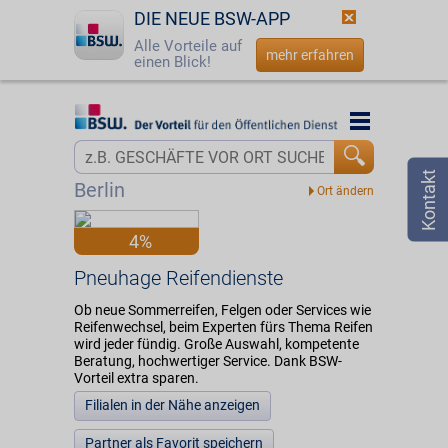
DIE NEUE BSW-APP
Alle Vorteile auf
mehr erfahren
einen Blick!
Startseite
Startseite
Jetzt BSW-Mitglied werden
Vorteilswelt
Berlin
Login
Partner
4%
☎
0800 - 279 25 82
Pneuhage Reifendienste
Pneuhage Reifendienste
Ob neue Sommerreifen, Felgen oder Services wie
Reifenwechsel, beim Experten fürs Thema Reifen
wird jeder fündig. Große Auswahl, kompetente
Beratung, hochwertiger Service. Dank BSW-
Vorteil extra sparen.
Filialen in der Nähe anzeigen
Partner als Favorit speichern