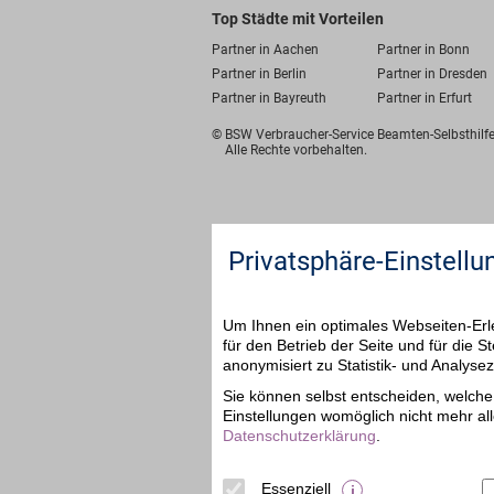
Top Städte mit Vorteilen
Partner in Aachen
Partner in Bonn
Partner in Berlin
Partner in Dresden
Partner in Bayreuth
Partner in Erfurt
© BSW Verbraucher-Service
Beamten-Selbsthil
Alle Rechte vorbehalten.
Privatsphäre-Einstellu
Um Ihnen ein optimales Webseiten-Erle
für den Betrieb der Seite und für die
anonymisiert zu Statistik- und Analys
Sie können selbst entscheiden, welche 
Einstellungen womöglich nicht mehr all
Datenschutzerklärung
.
Essenziell