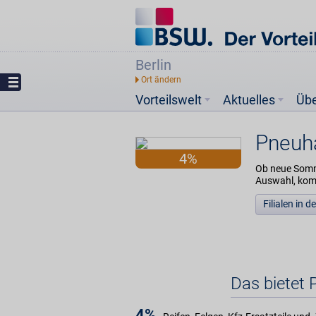
Berlin
Vorteilswelt
Aktuelles
Üb
Pneuh
4%
Ob neue Somme
Auswahl, komp
Filialen in 
Das bietet 
4%