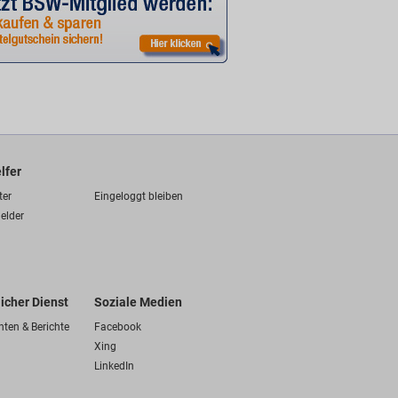
lfer
ter
Eingeloggt bleiben
elder
licher Dienst
Soziale Medien
hten & Berichte
Facebook
Xing
LinkedIn