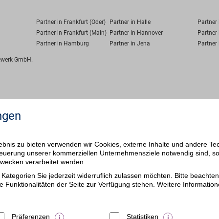
Partner in Frankfurt (Oder)
Partner in Halle
Partner
Partner in Frankfurt (Main)
Partner in Hannover
Partner 
Partner in Hamburg
Partner in Jena
Partner 
fewerk GmbH.
ngen
bnis zu bieten verwenden wir Cookies, externe Inhalte und andere Te
 Steuerung unserer kommerziellen Unternehmensziele notwendig sind, s
ezwecken verarbeitet werden.
Kategorien Sie jederzeit widerruflich zulassen möchten. Bitte beachten 
e Funktionalitäten der Seite zur Verfügung stehen. Weitere Information
Präferenzen
Statistiken