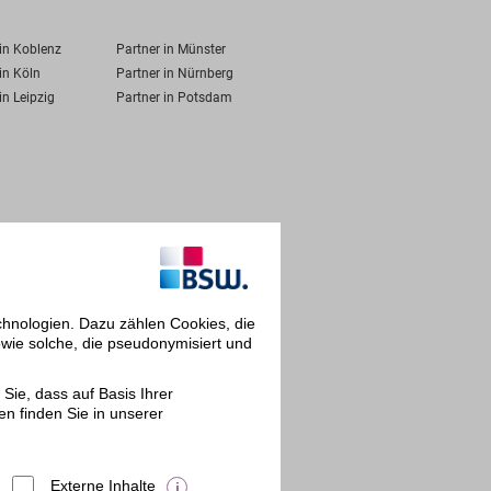
 in Koblenz
Partner in Münster
in Köln
Partner in Nürnberg
in Leipzig
Partner in Potsdam
chnologien. Dazu zählen Cookies, die
owie solche, die pseudonymisiert und
Sie, dass auf Basis Ihrer
en finden Sie in unserer
Externe Inhalte