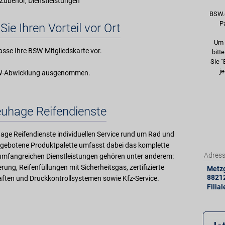
 -Zubehör, Dienstleistungen
BSW.
P
Sie Ihren Vorteil vor Ort
Um 
asse Ihre BSW-Mitgliedskarte vor.
bitt
Sie "
je
BSW-Abwicklung ausgenommen.
uhage Reifendienste
uhage Reifendienste individuellen Service rund um Rad und
angebotene Produktpalette umfasst dabei das komplette
Adres
umfangreichen Dienstleistungen gehören unter anderem:
ung, Reifenfüllungen mit Sicherheitsgas, zertifizierte
Metzg
8821
ften und Druckkontrollsystemen sowie Kfz-Service.
Filia