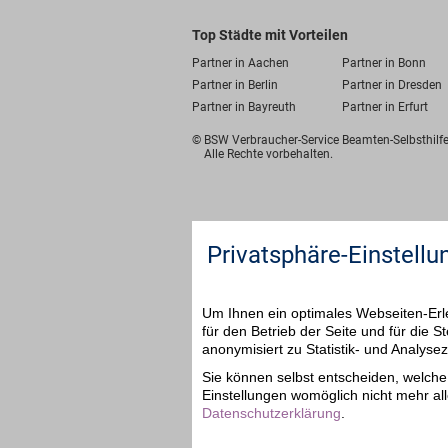
Top Städte mit Vorteilen
Partner in Aachen
Partner in Bonn
Partner in Berlin
Partner in Dresden
Partner in Bayreuth
Partner in Erfurt
© BSW Verbraucher-Service
Beamten-Selbsthil
Alle Rechte vorbehalten.
Privatsphäre-Einstellu
Um Ihnen ein optimales Webseiten-Erle
für den Betrieb der Seite und für die
anonymisiert zu Statistik- und Analys
Sie können selbst entscheiden, welche 
Einstellungen womöglich nicht mehr all
Datenschutzerklärung
.