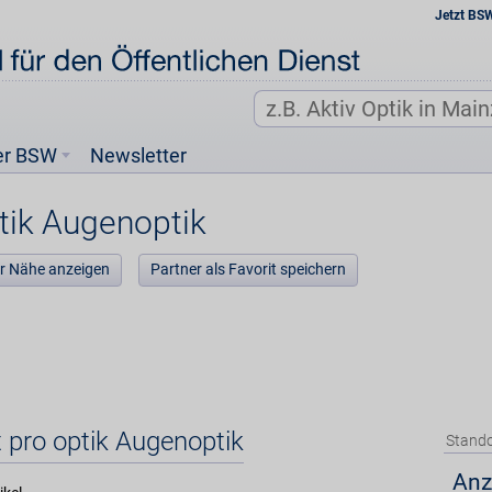
Jetzt BS
er BSW
Newsletter
tik Augenoptik
der Nähe anzeigen
Partner als Favorit speichern
t pro optik Augenoptik
Stando
Anz