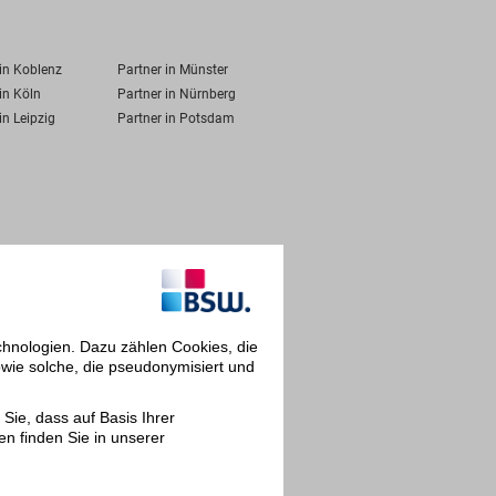
 in Koblenz
Partner in Münster
in Köln
Partner in Nürnberg
in Leipzig
Partner in Potsdam
chnologien. Dazu zählen Cookies, die
owie solche, die pseudonymisiert und
Sie, dass auf Basis Ihrer
en finden Sie in unserer