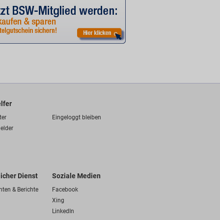
lfer
ter
Eingeloggt bleiben
elder
licher Dienst
Soziale Medien
hten & Berichte
Facebook
Xing
LinkedIn