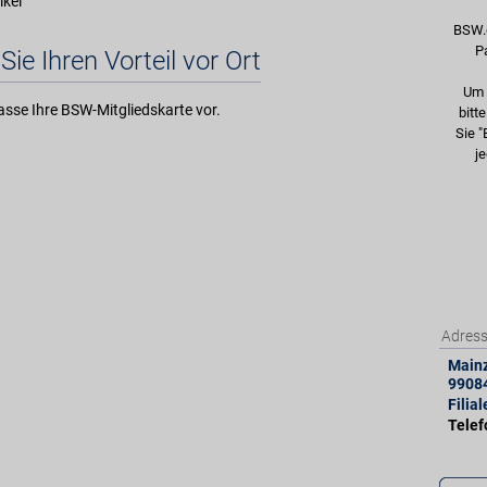
ikel
BSW.
P
Sie Ihren Vorteil vor Ort
Um 
asse Ihre BSW-Mitgliedskarte vor.
bitt
Sie "
je
Adres
Mainz
9908
Filia
Tele