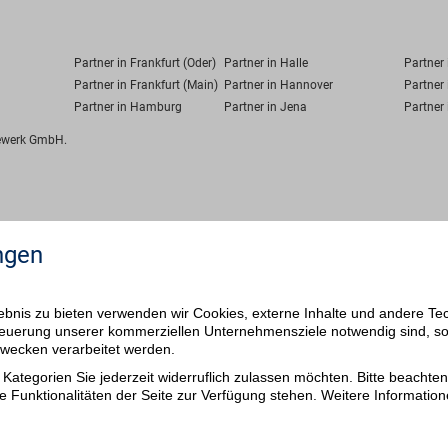
Partner in Frankfurt (Oder)
Partner in Halle
Partner
Partner in Frankfurt (Main)
Partner in Hannover
Partner 
Partner in Hamburg
Partner in Jena
Partner 
fewerk GmbH.
ngen
bnis zu bieten verwenden wir Cookies, externe Inhalte und andere Te
 Steuerung unserer kommerziellen Unternehmensziele notwendig sind, s
ezwecken verarbeitet werden.
Kategorien Sie jederzeit widerruflich zulassen möchten. Bitte beachten 
e Funktionalitäten der Seite zur Verfügung stehen. Weitere Information