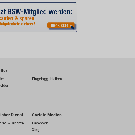
lfer
ter
Eingeloggt bleiben
elder
licher Dienst
Soziale Medien
hten & Berichte
Facebook
Xing