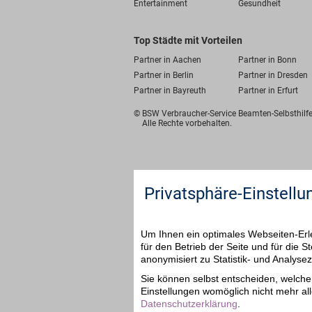
Entertainment
Gesundheit
Top Städte mit Vorteilen
Partner in Aachen
Partner in Bonn
Partner in Berlin
Partner in Dresden
Partner in Bayreuth
Partner in Erfurt
© BSW Verbraucher-Service
Beamten-Selbsthil
Alle Rechte vorbehalten.
Privatsphäre-Einstellu
Um Ihnen ein optimales Webseiten-Erle
für den Betrieb der Seite und für die
anonymisiert zu Statistik- und Analys
Sie können selbst entscheiden, welche 
Einstellungen womöglich nicht mehr all
Datenschutzerklärung
.