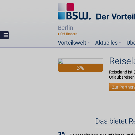
Berlin
Vorteilswelt
Aktuelles
Üb
Reise
3%
Reiseland ist
Urlaubsreisen
Zur Partner
Das bietet 
3%