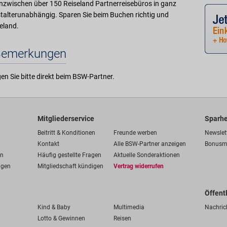
inzwischen über 150 Reiseland Partnerreisebüros in ganz
stalterunabhängig. Sparen Sie beim Buchen richtig und
eland.
Bemerkungen
en Sie bitte direkt beim BSW-Partner.
Mitgliederservice
Sparhe
Beitritt & Konditionen
Freunde werben
Newslet
Kontakt
Alle BSW-Partner anzeigen
Bonusm
en
Häufig gestellte Fragen
Aktuelle Sonderaktionen
ngen
Mitgliedschaft kündigen
Vertrag widerrufen
Öffent
Kind & Baby
Multimedia
Nachric
Lotto & Gewinnen
Reisen