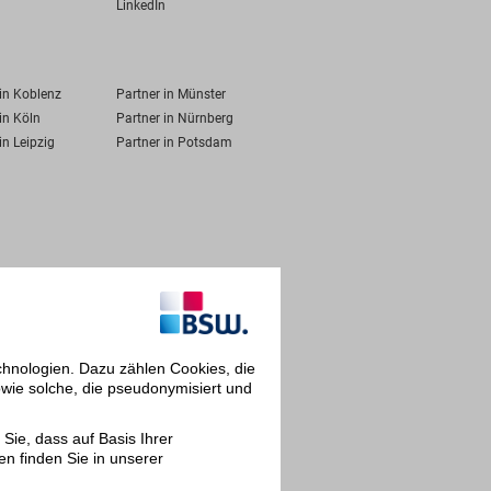
LinkedIn
 in Koblenz
Partner in Münster
in Köln
Partner in Nürnberg
in Leipzig
Partner in Potsdam
chnologien. Dazu zählen Cookies, die
owie solche, die pseudonymisiert und
Sie, dass auf Basis Ihrer
en finden Sie in unserer