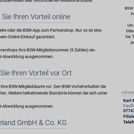
tudienreisen aller renommierten Reiseveranstalter
BSW.
P
 Sie Ihren Vorteil online
Um 
ite oder die BSW-App zum Partnershop. Nur so ist eine
bitt
eim Online-Einkauf garantiert.
Sie "
je
nershops Ihre BSW-Mitgliedsnummer (9 Zahlen) ein.
BSW-Abwicklung ausgenommen.
Sie Ihren Vorteil vor Ort
Ihre BSW-Mitgliedskarte vor. Den BSW-Vorteil erhalten Sie
Adres
rten. Weitere teilnehmende Standorte können Sie sich unter
Karl-
Kaufl
BSW-Abwicklung ausgenommen.
0774
Filia
seland GmbH & Co. KG
Tele