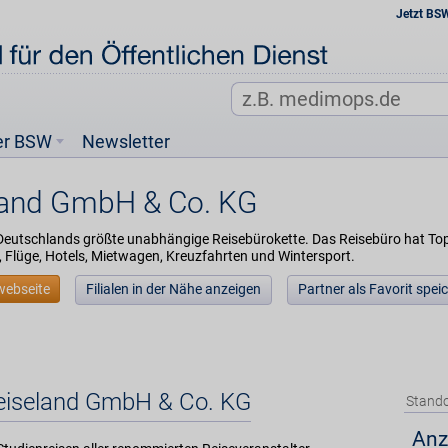
Jetzt BS
er BSW
Newsletter
land GmbH & Co. KG
 Deutschlands größte unabhängige Reisebürokette. Das Reisebüro hat To
, Flüge, Hotels, Mietwagen, Kreuzfahrten und Wintersport.
webseite
Filialen in der Nähe anzeigen
Partner als Favorit spei
Reiseland GmbH & Co. KG
Stando
Anz