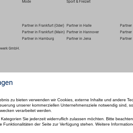
Mode
Sport & Freizeit
Partner in Frankfurt (Oder)
Partner in Halle
Partner
Partner in Frankfurt (Main)
Partner in Hannover
Partner 
Partner in Hamburg
Partner in Jena
Partner 
fewerk GmbH.
ngen
bnis zu bieten verwenden wir Cookies, externe Inhalte und andere Te
 Steuerung unserer kommerziellen Unternehmensziele notwendig sind, s
ezwecken verarbeitet werden.
Kategorien Sie jederzeit widerruflich zulassen möchten. Bitte beachten 
e Funktionalitäten der Seite zur Verfügung stehen. Weitere Information